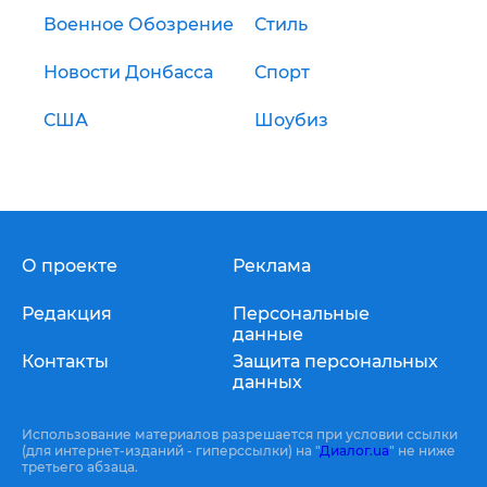
Военное Обозрение
Стиль
Новости Донбасса
Спорт
США
Шоубиз
О проекте
Реклама
Редакция
Персональные
данные
Контакты
Защита персональных
данных
Использование материалов разрешается при условии ссылки
(для интернет-изданий - гиперссылки) на "
Диалог.ua
" не ниже
третьего абзаца.