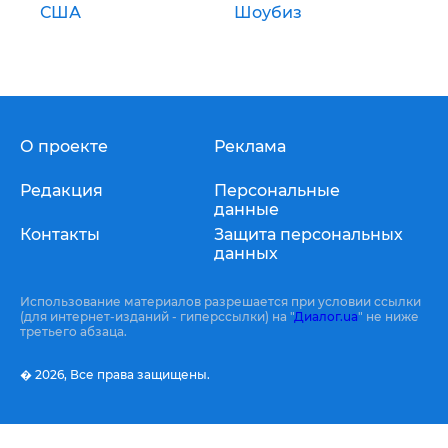
США
Шоубиз
О проекте
Реклама
Редакция
Персональные
данные
Контакты
Защита персональных
данных
Использование материалов разрешается при условии ссылки
(для интернет-изданий - гиперссылки) на "
Диалог.ua
" не ниже
третьего абзаца.
� 2026,
Все права защищены.