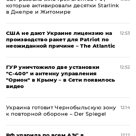
которые активировали десятки Starlink
в Днепре и Житомире
США не дают Украине лицензию на
12:53
производство ракет для Patriot по
неожиданной причине – The Atlantic
ГУР уничтожило две установки
12:52
"С‑400" и антенну управления
"Орион" в Крыму – в Сети появилось
видео
Украина готовит Чернобыльскую зону
12:14
к повторной обороне – Der Spiegel
РФ ударила по всем АЗС в
12:12