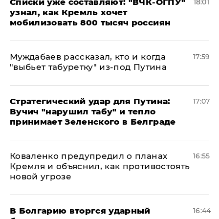
Списки уже составляют: "ВЧК-ОГПУ"
18:01
узнал, как Кремль хочет
мобилизовать 800 тысяч россиян
Муждабаев рассказал, кто и когда
17:59
"выбьет табуретку" из-под Путина
Стратегический удар для Путина:
17:07
Вучич "нарушил табу" и тепло
принимает Зеленского в Белграде
Коваленко предупредил о планах
16:55
Кремля и объяснил, как противостоять
новой угрозе
В Болгарию вторгся ударный
16:44