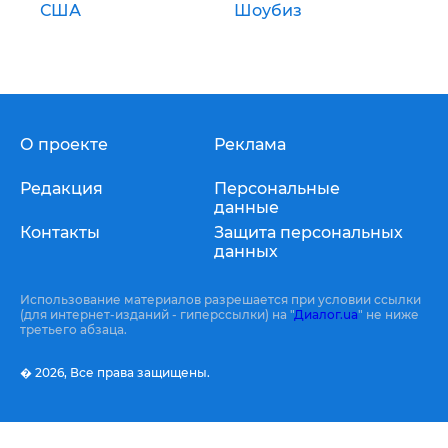
США
Шоубиз
О проекте
Реклама
Редакция
Персональные
данные
Контакты
Защита персональных
данных
Использование материалов разрешается при условии ссылки
(для интернет-изданий - гиперссылки) на "
Диалог.ua
" не ниже
третьего абзаца.
� 2026,
Все права защищены.