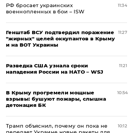
РФ бросает украинских
11:34
военнопленных в бои – ISW
Генштаб ВСУ подтвердил поражение
11:27
"жирных" целей оккупантов в Крыму
и на ВОТ Украины
Разведка США узнала сроки
11:21
нападения России на НАТО – WSJ
В Крыму прогремели мощные
10:54
взрывы: бушуют пожары, слышна
детонация БК
Трамп объяснил, почему он пока не
10:12
передает Украине новые ракеты для