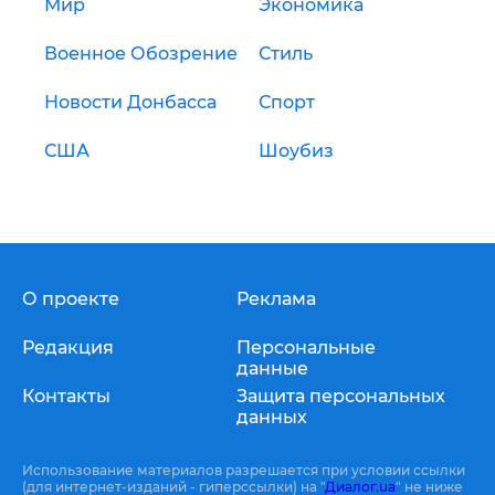
Мир
Экономика
Военное Обозрение
Стиль
Новости Донбасса
Спорт
США
Шоубиз
О проекте
Реклама
Редакция
Персональные
данные
Контакты
Защита персональных
данных
Использование материалов разрешается при условии ссылки
(для интернет-изданий - гиперссылки) на "
Диалог.ua
" не ниже