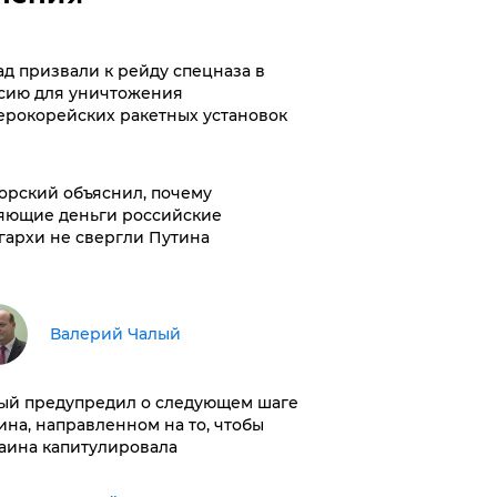
ад призвали к рейду спецназа в
сию для уничтожения
ерокорейских ракетных установок
орский объяснил, почему
яющие деньги российские
гархи не свергли Путина
Валерий Чалый
ый предупредил о следующем шаге
ина, направленном на то, чтобы
аина капитулировала