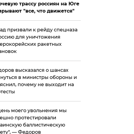
чевую трассу россиян на Юге
зрывают "все, что движется"
ад призвали к рейду спецназа
оссию для уничтожения
ерокорейских ракетных
ановок
оров высказался о шансах
нуться в министры обороны и
яснил, почему не выходит на
тесты
 день моего увольнения мы
ешно протестировали
аинскую баллистическую
ету", — Федоров