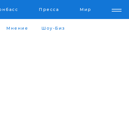
онбасс
Пресса
Мир
Мнение
Шоу-Биз