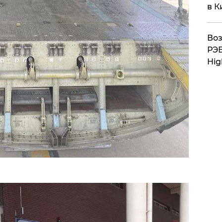
в К
Воз
РЭБ
Hig