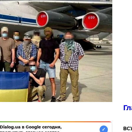
Гл
Dialog.ua в Google сегодня,
ВСУ
✓