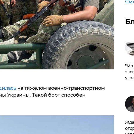
См
Б
​"М
эксп
уго
дилась
на тяжелом военно-транспортном
ы Украины. Такой борт способен
Жда
отс