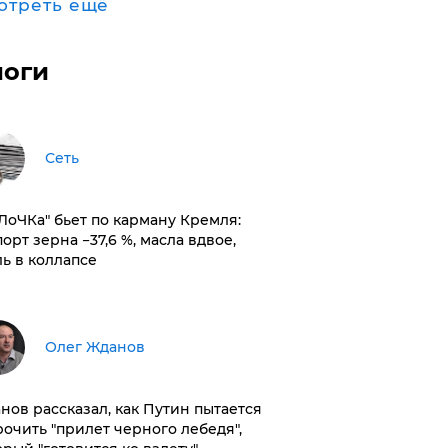
отреть ещё
логи
Сеть
оЛоЧКа" бьет по карману Кремля:
орт зерна −37,6 %, масла вдвое,
ль в коллапсе
Олег Жданов
нов рассказал, как Путин пытается
рочить "прилет черного лебедя",