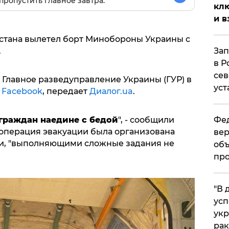
пропустить главное завтра.
клю
и в
анистана вылетел борт Минобороны Украины с
.
Зап
в Р
сев
Главное разведуправление Украины (ГУР) в
уст
в
Facebook
, передает
Диалог.ua
.
 граждан наедине с бедой
", - сообщили
Фед
 операция эвакуации была организована
вер
и, "выполняющими сложные задания не
объ
про
​"В
усп
укр
рак