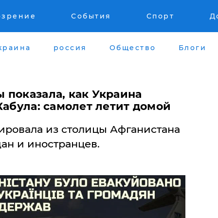
озрение
События
Спорт
Д
краина
россия
Общество
Блоги
 показала, как Украина
Кабула: самолет летит домой
ировала из столицы Афганистана
ан и иностранцев.