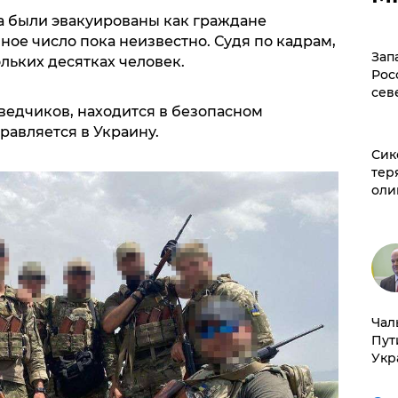
ла были эвакуированы как граждане
чное число пока неизвестно. Судя по кадрам,
Зап
льких десятках человек.
Рос
сев
ведчиков, находится в безопасном
равляется в Украину.
Сик
тер
оли
Чал
Пут
Укр