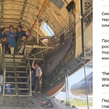
Сик
тер
оли
​Пр
рос
Укр
ми
"Ра
Wil
ата
Пер
гла