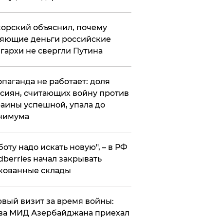
орский объяснил, почему
яющие деньги российские
гархи не свергли Путина
опаганда не работает: доля
сиян, считающих войну против
аины успешной, упала до
нимума
боту надо искать новую", – в РФ
dberries начал закрывать
кованные склады
вый визит за время войны:
ва МИД Азербайджана приехал