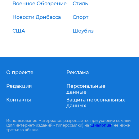
Военное Обозрение
Стиль
Новости Донбасса
Спорт
США
Шоубиз
О проекте
Реклама
Редакция
Персональные
данные
Контакты
Защита персональных
данных
Использование материалов разрешается при условии ссылки
(для интернет-изданий - гиперссылки) на "
Диалог.ua
" не ниже
третьего абзаца.