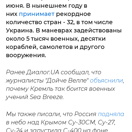
июня. В нынешнем году в
них
принимает
рекордное
количество стран - 32, в том числе
Украина. В маневрах задействованы
около 5 тысяч военных, десятки
кораблей, самолетов и другого
вооружения.
Ранее Диалог.UA сообщал, что
журналисты "Дойче Велле"
объяснили
,
почему Кремль так боится военных
учений Sea Breeze.
Мы также писали, что Россия
подняла
в небо над Крымом Су-30СМ, Су-27,
Су-24 и запустила С-400 на фоне