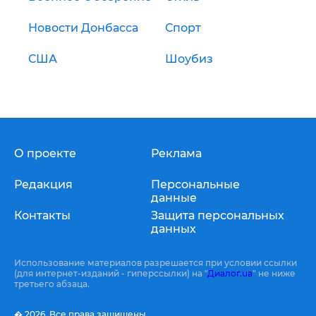
Новости Донбасса
Спорт
США
Шоубиз
О проекте
Реклама
Редакция
Персональные
данные
Контакты
Защита персональных
данных
Использование материалов разрешается при условии ссылки
(для интернет-изданий - гиперссылки) на "
Диалог.ua
" не ниже
третьего абзаца.
� 2026,
Все права защищены.