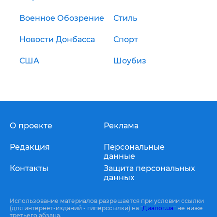
Военное Обозрение
Стиль
Новости Донбасса
Спорт
США
Шоубиз
О проекте
Реклама
Редакция
Персональные
данные
Контакты
Защита персональных
данных
Использование материалов разрешается при условии ссылки
(для интернет-изданий - гиперссылки) на "
Диалог.ua
" не ниже
третьего абзаца.