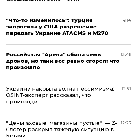
​"Что-то изменилось": Турция
14:14
запросила у США разрешение
передать Украине ATACMS и M270
​Российская "Арена" сбила семь
13:46
дронов, но танк все равно сгорел: что
произошло
​Украину накрыла волна пессимизма:
12:51
OSINT-эксперт рассказал, что
происходит
​"Цены аховые, магазины пустые", — Z-
12:25
блогер раскрыл тяжелую ситуацию в
Крыму