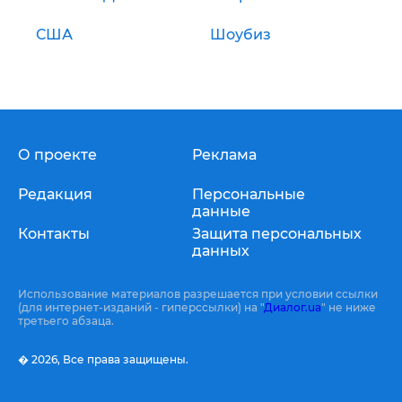
США
Шоубиз
О проекте
Реклама
Редакция
Персональные
данные
Контакты
Защита персональных
данных
Использование материалов разрешается при условии ссылки
(для интернет-изданий - гиперссылки) на "
Диалог.ua
" не ниже
третьего абзаца.
� 2026,
Все права защищены.