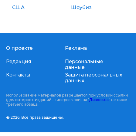
США
Шоубиз
О проекте
Реклама
Редакция
Персональные
данные
Контакты
Защита персональных
данных
Использование материалов разрешается при условии ссылки
(для интернет-изданий - гиперссылки) на "
Диалог.ua
" не ниже
третьего абзаца.
� 2026,
Все права защищены.