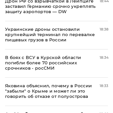
​Дрон РФ со взрывчаткой в Лейпциге
18:44
заставил Германию срочно укреплять
защиту аэропортов — DW
Украинские дроны остановили
18:38
крупнейший терминал по перевалке
пищевых грузов в России
В боях с ВСУ в Курской области
18:34
погибли более 70 российских
срочников - росСМИ
Яковина объяснил, почему в России
18:33
"забыли" о Крыме и может ли это
говорить об отказе от полуострова