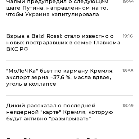
Чалый предупредил о следующем
19:44
шаге Путина, направленном на то,
чтобы Украина капитулировала
Взрыв в Balzi Rossi: стало известно о
19:16
новых пострадавших в семье Главкома
ВКС РФ
​"МоЛоЧКа" бьет по карману Кремля:
18:58
экспорт зерна −37,6 %, масла вдвое,
уголь в коллапсе
Дикий рассказал о последней
18:49
неядерной "карте" Кремля, которую
будут активно "разыгрывать"