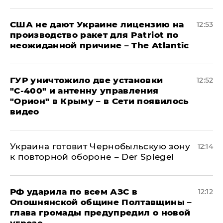
США не дают Украине лицензию на
12:53
производство ракет для Patriot по
неожиданной причине – The Atlantic
ГУР уничтожило две установки
12:52
"С‑400" и антенну управления
"Орион" в Крыму – в Сети появилось
видео
Украина готовит Чернобыльскую зону
12:14
к повторной обороне – Der Spiegel
РФ ударила по всем АЗС в
12:12
Опошнянской общине Полтавщины –
глава громады предупредил о новой
угрозе