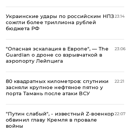
Украинские удары по российским НПЗ
23:14
сожгли более триллиона рублей
бюджета РФ
"Опасная эскалация в Европе", — The
23:06
Guardian о дроне со взрывчаткой в
аэропорту Лейпцига
80 квадратных километров: спутники
22:21
засняли крупное нефтяное пятно у
порта Тамань после атаки ВСУ
​"Путин слабый", - известный Z-военкор
22:07
обвинил главу Кремля в провале
войны