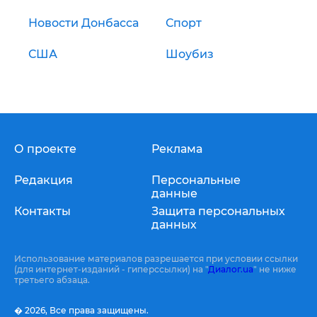
Новости Донбасса
Спорт
США
Шоубиз
О проекте
Реклама
Редакция
Персональные
данные
Контакты
Защита персональных
данных
Использование материалов разрешается при условии ссылки
(для интернет-изданий - гиперссылки) на "
Диалог.ua
" не ниже
третьего абзаца.
� 2026,
Все права защищены.