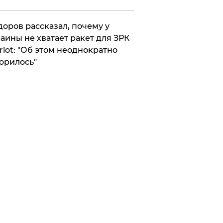
оров рассказал, почему у
аины не хватает ракет для ЗРК
riot: "Об этом неоднократно
орилось"