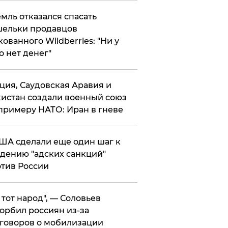
мль отказался спасать
ельки продавцов
кованного Wildberries: "Ни у
о нет денег"
ция, Саудовская Аравия и
истан создали военный союз
примеру НАТО: Иран в гневе
ША сделали еще один шаг к
дению "адских санкций"
тив России
е тот народ", — Соловьев
орбил россиян из-за
говоров о мобилизации