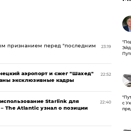
​"По
ным признанием перед "последним
23:19
Эйд
Пут
нецкий аэропорт и сжег "Шахед"
22:52
ваны эксклюзивные кадры
"Пу
использование Starlink для
22:40
с У
– The Atlantic узнал о позиции
пре