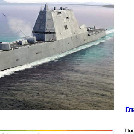
Гл
Поп