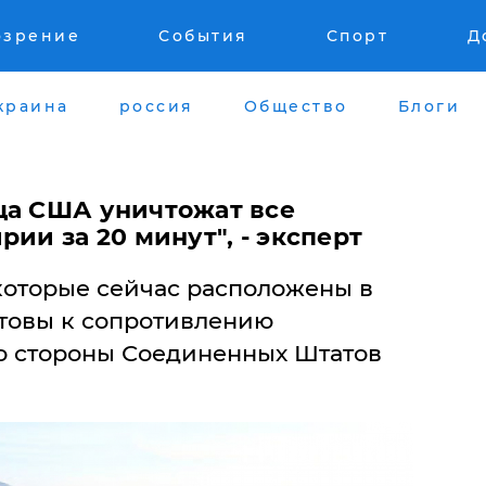
озрение
События
Спорт
Д
краина
россия
Общество
Блоги
ца США уничтожат все
рии за 20 минут", - эксперт
которые сейчас расположены в
отовы к сопротивлению
со стороны Соединенных Штатов