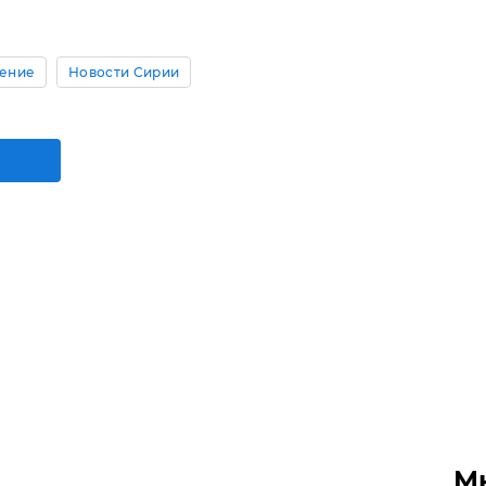
ение
Новости Сирии
М