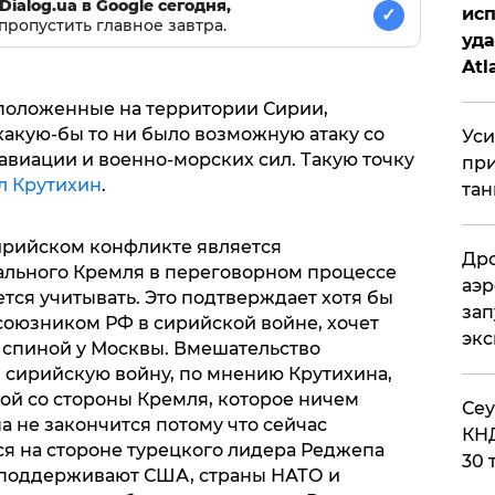
Dialog.ua в Google сегодня,
исп
✓
пропустить главное завтра.
уда
Atl
би
положенные на территории Сирии,
какую-бы то ни было возможную атаку со
Уси
авиации и военно-морских сил. Такую точку
при
 Крутихин
.
тан
сирийском конфликте является
Дро
льного Кремля в переговорном процессе
аэр
ется учитывать. Это подтверждает хотя бы
зап
и союзником РФ в сирийской войне, хочет
эк
а спиной у Москвы. Вмешательство
 сирийскую войну, по мнению Крутихина,
ой со стороны Кремля, которое ничем
​Се
 не закончится потому что сейчас
КНД
ся на стороне турецкого лидера Реджепа
30 
ь, поддерживают США, страны НАТО и