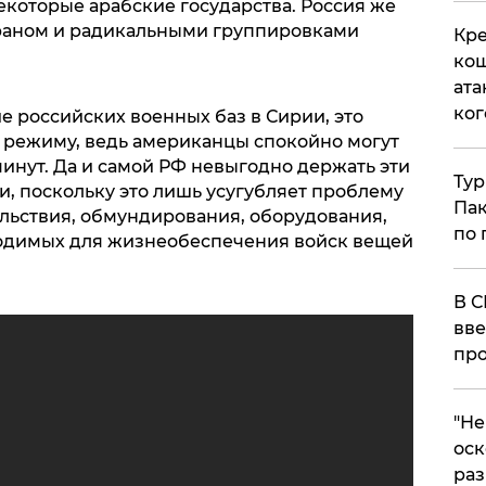
екоторые арабские государства. Россия же
Ираном и радикальными группировками
Кре
кош
ата
ког
е российских военных баз в Сирии, это
 режиму, ведь американцы спокойно могут
минут. Да и самой РФ невыгодно держать эти
Тур
и, поскольку это лишь усугубляет проблему
Пак
льствия, обмундирования, оборудования,
по 
ходимых для жизнеобеспечения войск вещей
В С
вве
про
​"Н
оск
раз