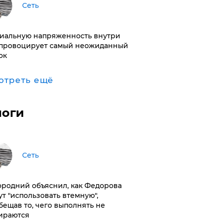
Сеть
иальную напряженность внутри
провоцирует самый неожиданный
ок
отреть ещё
логи
Сеть
ородний объяснил, как Федорова
ут "использовать втемную",
бещав то, чего выполнять не
ираются