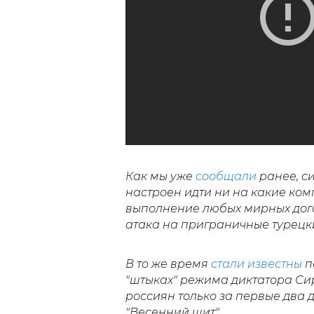
Как мы уже
сообщали
ранее, с
настроен идти ни на какие ком
выполнение любых мирных дог
атака на приграничные турецк
В то же время
стали известны
п
"штыках" режима диктатора С
россиян только за первые два
"Весенний щит".