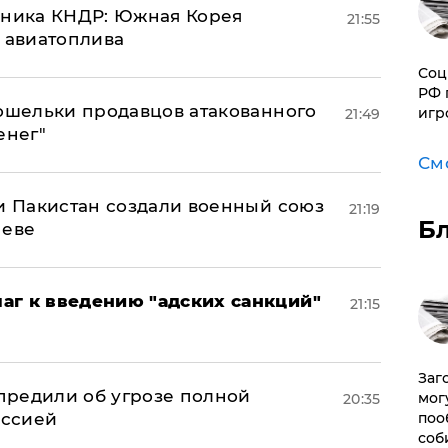
юзника КНДР: Южная Корея
21:55
н авиатоплива
Соц
РФ 
кошельки продавцов атакованного
игр
21:49
енег"
См
 и Пакистан создали военный союз
21:19
Б
неве
аг к введению "адских санкций"
21:15
Заг
предили об угрозе полной
мог
20:35
поо
оссией
соб