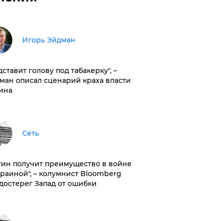
Игорь Эйдман
дставит голову под табакерку", –
ман описал сценарий краха власти
ина
Сеть
тин получит преимущество в войне
краиной", – колумнист Bloomberg
достерег Запад от ошибки