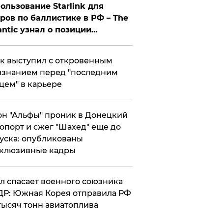
ользование Starlink для
ров по баллистике в РФ – The
antic узнал о позиции
знесмена
к выступил с откровенным
знанием перед "последним
цем" в карьере
н "Альфы" проник в Донецкий
опорт и сжег "Шахед" еще до
уска: опубликованы
склюзивные кадры
ул спасает военного союзника
Р: Южная Корея отправила РФ
тысяч тонн авиатоплива