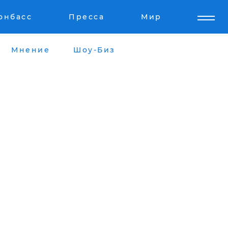
онбасс
Пресса
Мир
Мнение
Шоу-Биз