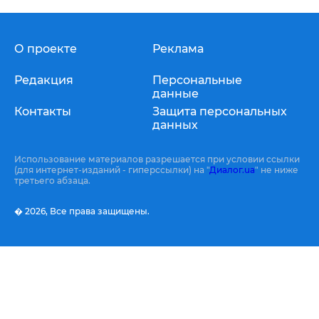
О проекте
Реклама
Редакция
Персональные
данные
Контакты
Защита персональных
данных
Использование материалов разрешается при условии ссылки
(для интернет-изданий - гиперссылки) на "
Диалог.ua
" не ниже
третьего абзаца.
� 2026,
Все права защищены.