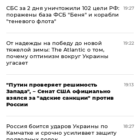
СБС за 2 дня уничтожили 102 цели РФ:
19:27
поражены база ФСБ "Беня" и корабли
"теневого флота"
От надежды на победу до новой
19:22
тяжелой зимы: The Atlantic о том,
почему оптимизм вокруг Украины
угасает
"Путин проверяет решимость
19:13
Запада", – Сенат США официально
взялся за "адские санкции" против
России
Россия боится ударов Украины по
18:27
Камчатке и срочно усиливает защиту
подводных лодок