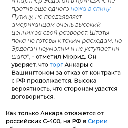
и партнер Эрдоган в принципе не
против еще одного
ножа в спину
Путину, но предъявляет
американцам очень высокий
ценник за свой разворот. Штаты
пока не готовы к таким расходам, но
Эрдоган неумолим и не уступает ни
шага
", - отметил Мюрид. Он
уверяет, что
торг
Анкары с
Вашингтоном за отказ от контракта
с РФ продолжается. Высока
вероятность, что сторонам удастся
договориться.
Как только Анкара откажется от
российских С-400, на РФ в
Сирии