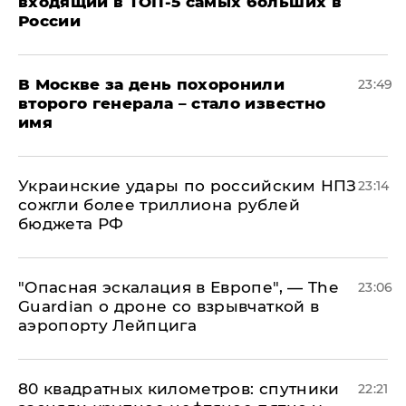
входящий в ТОП-5 самых больших в
России
В Москве за день похоронили
23:49
второго генерала – стало известно
имя
Украинские удары по российским НПЗ
23:14
сожгли более триллиона рублей
бюджета РФ
"Опасная эскалация в Европе", — The
23:06
Guardian о дроне со взрывчаткой в
аэропорту Лейпцига
80 квадратных километров: спутники
22:21