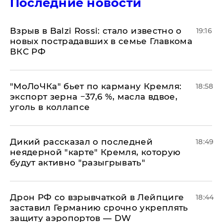
Последние новости
Взрыв в Balzi Rossi: стало известно о
19:16
новых пострадавших в семье Главкома
ВКС РФ
​"МоЛоЧКа" бьет по карману Кремля:
18:58
экспорт зерна −37,6 %, масла вдвое,
уголь в коллапсе
Дикий рассказал о последней
18:49
неядерной "карте" Кремля, которую
будут активно "разыгрывать"
​Дрон РФ со взрывчаткой в Лейпциге
18:44
заставил Германию срочно укреплять
защиту аэропортов — DW