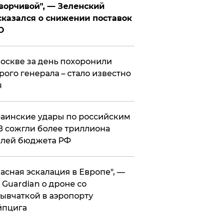
ворчивой", — Зеленский
казался о снижении поставок
О
оскве за день похоронили
рого генерала – стало известно
я
аинские удары по российским
 сожгли более триллиона
блей бюджета РФ
асная эскалация в Европе", —
 Guardian о дроне со
ывчаткой в аэропорту
йпцига