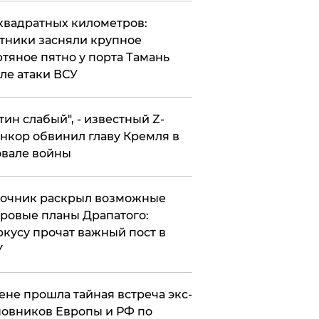
квадратных километров:
тники засняли крупное
тяное пятно у порта Тамань
ле атаки ВСУ
утин слабый", - известный Z-
нкор обвинил главу Кремля в
вале войны
точник раскрыл возможные
ровые планы Драпатого:
кусу прочат важный пост в
У
ене прошла тайная встреча экс-
овников Европы и РФ по