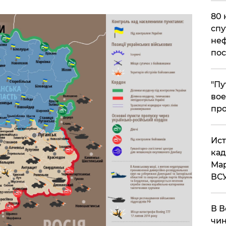
80 
спу
неф
пос
​"П
вое
про
​Ис
кад
Мар
ВС
В В
чин