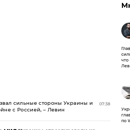
М
Гла
сил
что
Лев
назвал сильные стороны Украины и
07:38
​Ук
ойне с Россией, – Левин
гла
по 