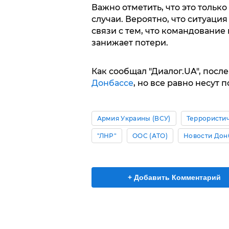
Важно отметить, что это толь
случаи. Вероятно, что ситуаци
связи с тем, что командование
занижает потери.
Как сообщал "Диалог.UA", посл
Донбассе
, но все равно несут п
Армия Украины (ВСУ)
Террористич
"ЛНР"
ООС (АТО)
Новости Дон
+ Добавить Комментарий