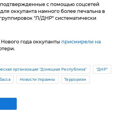
ко подтвержденные с помощью соцсетей
я для оккупанта намного более печальна в
 группировок "Л/ДНР" систематически
е Нового года оккупанты
присмирели на
отери.
еская организация "Донецкая Республика"
"ДНР"
басса
Новости Украины
Терроризм