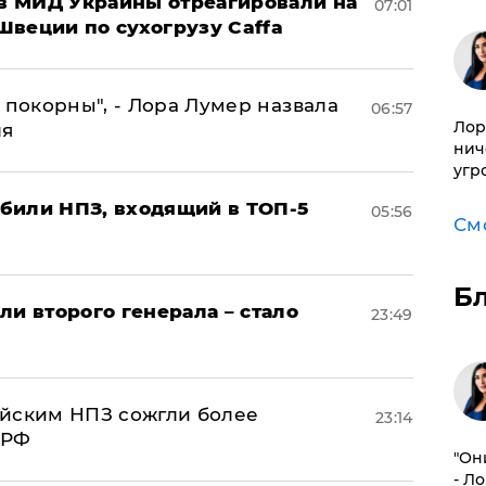
 в МИД Украины отреагировали на
07:01
Швеции по сухогрузу Caffa
 покорны", - Лора Лумер назвала
06:57
Лор
ля
нич
угр
били НПЗ, входящий в ТОП-5
05:56
См
Б
ли второго генерала – стало
23:49
ийским НПЗ сожгли более
23:14
 РФ
"Он
- Л