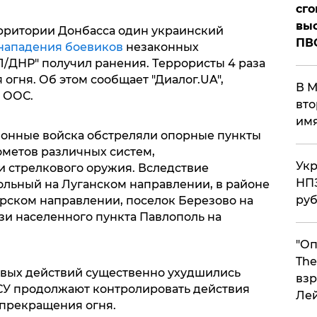
сго
выс
ерритории Донбасса один украинский
ПВ
нападения боевиков
незаконных
ДНР" получил ранения. Террористы 4 раза
гня. Об этом сообщает "Диалог.UA",
В М
а ООС.
вто
им
онные войска обстреляли опорные пункты
ометов различных систем,
Укр
 стрелкового оружия. Вследствие
НПЗ
ольный на Луганском направлении, в районе
ру
арском направлении, поселок Березово на
и населенного пункта Павлополь на
"Оп
The
оевых действий существенно ухудшились
взр
СУ продолжают контролировать действия
Ле
 прекращения огня.