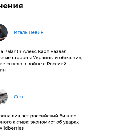
нения
Игаль Левин
ва Palantir Алекс Карп назвал
ьные стороны Украины и объяснил,
 ее спасло в войне с Россией, –
ин
Сеть
раина лишает российский бизнес
вного актива: экономист об ударах
Wildberries