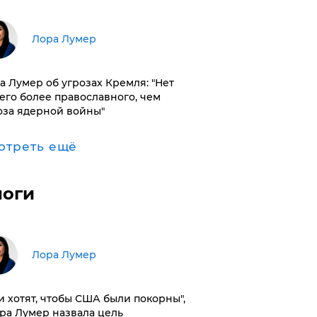
​Лора Лумер
а Лумер об угрозах Кремля: "Нет
его более православного, чем
оза ядерной войны"
отреть ещё
логи
​Лора Лумер
и хотят, чтобы США были покорны",
ора Лумер назвала цель