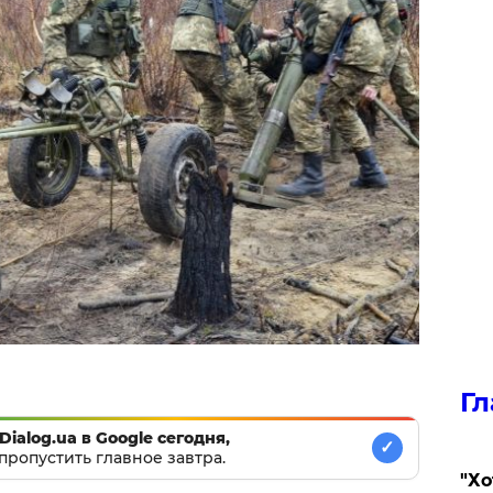
Гл
Dialog.ua в Google сегодня,
✓
пропустить главное завтра.
​"Х