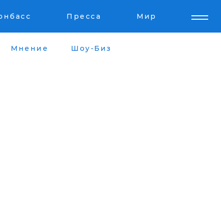
онбасс
Пресса
Мир
Мнение
Шоу-Биз