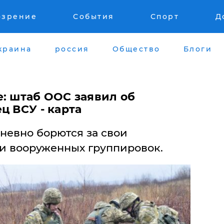
озрение
События
Спорт
Д
краина
россия
Общество
Блоги
е: штаб ООС заявил об
ц ВСУ - карта
евно борются за свои
и вооруженных группировок.