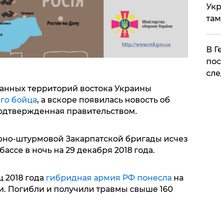
Укр
там
​В 
пос
сле
анных территорий востока Украины
его бойца
, а вскоре появилась новость об
одтвержденная правительством.
орно-штурмовой Закарпатской бригады исчез
ассе в ночь на 29 декабря 2018 года.
ц 2018 года
гибридная армия РФ понесла
на
. Погибли и получили травмы свыше 160