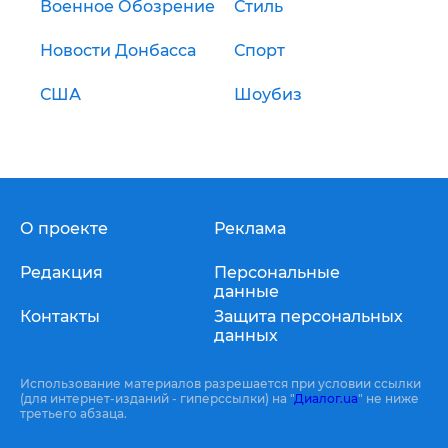
Военное Обозрение
Стиль
Новости Донбасса
Спорт
США
Шоубиз
О проекте
Реклама
Редакция
Персональные
данные
Контакты
Защита персональных
данных
Использование материалов разрешается при условии ссылки
(для интернет-изданий - гиперссылки) на "
Диалог.ua
" не ниже
третьего абзаца.