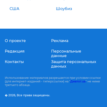
США
Шоубиз
О проекте
Реклама
Редакция
Персональные
данные
Контакты
Защита персональных
данных
Использование материалов разрешается при условии ссылки
(для интернет-изданий - гиперссылки) на "
Диалог.ua
" не ниже
третьего абзаца.
� 2026,
Все права защищены.