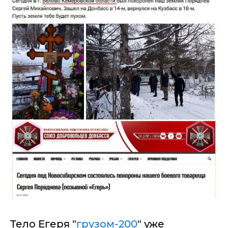
Тело Егеря "
грузом-200
" уже