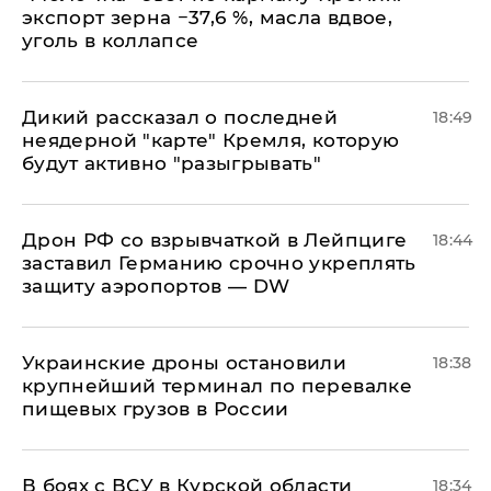
экспорт зерна −37,6 %, масла вдвое,
уголь в коллапсе
Дикий рассказал о последней
18:49
неядерной "карте" Кремля, которую
будут активно "разыгрывать"
​Дрон РФ со взрывчаткой в Лейпциге
18:44
заставил Германию срочно укреплять
защиту аэропортов — DW
Украинские дроны остановили
18:38
крупнейший терминал по перевалке
пищевых грузов в России
В боях с ВСУ в Курской области
18:34