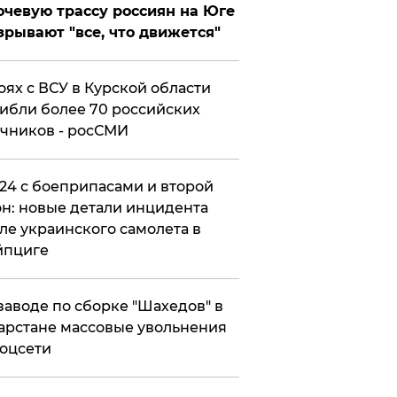
чевую трассу россиян на Юге
зрывают "все, что движется"
оях с ВСУ в Курской области
ибли более 70 российских
чников - росСМИ
24 с боеприпасами и второй
н: новые детали инцидента
ле украинского самолета в
йпциге
заводе по сборке "Шахедов" в
арстане массовые увольнения
оцсети