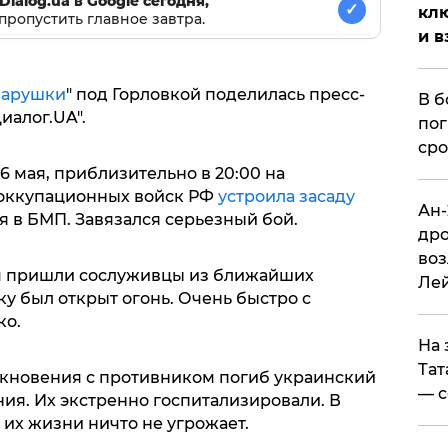
Dialog.ua в Google сегодня,
✓
клю
пропустить главное завтра.
и в
варушки
" под Горловкой поделилась пресс-
В б
иалог.UA".
пог
сро
6 мая, приблизительно в 20:00 на
 оккупационных войск РФ
устроила засаду
Ан-
 в БМП. Завязался серьезный бой.
дро
воз
м пришли сослуживцы из ближайших
Ле
у был открыт огонь. Очень быстро с
ко.
На 
Тат
олкновения с противником погиб украинский
— с
ия. Их экстренно госпитализировали. В
 их жизни ничто не угрожает.