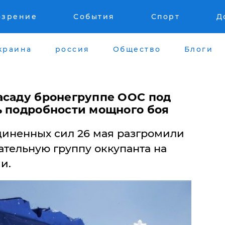
озрение
События
Спорт
Д
краина
россия
Общество
Блоги
засаду бронегруппе ООС под
ь подробности мощного боя
иненных сил 26 мая разгромили
тельную группу оккупанта на
и.