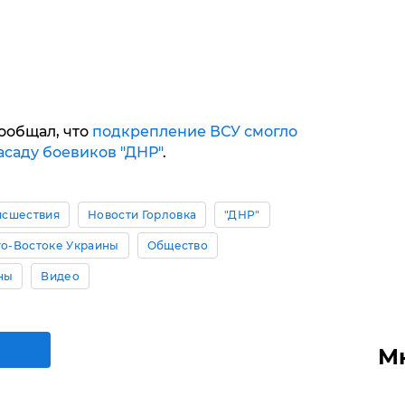
ообщал, что
подкрепление ВСУ смогло
асаду боевиков "ДНР"
.
исшествия
Новости Горловка
"ДНР"
го-Востоке Украины
Общество
ны
Видео
М