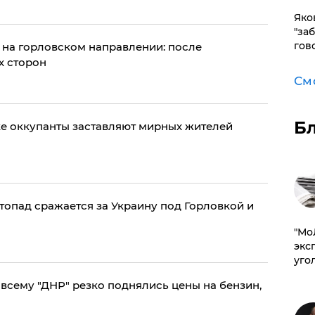
Яко
"за
гов
 на горловском направлении: после
х сторон
См
Б
вке оккупанты заставляют мирных жителей
опад сражается за Украину под Горловкой и
​"М
эксп
уго
всему "ДНР" резко поднялись цены на бензин,