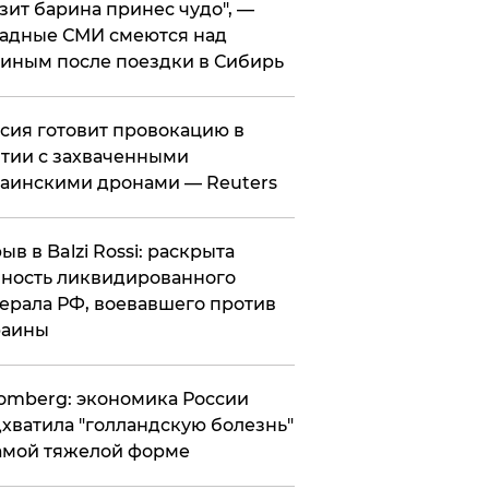
зит барина принес чудо", —
адные СМИ смеются над
иным после поездки в Сибирь
ссия готовит провокацию в
тии с захваченными
аинскими дронами — Reuters
рыв в Balzi Rossi: раскрыта
ность ликвидированного
ерала РФ, воевавшего против
раины
omberg: экономика России
хватила "голландскую болезнь"
амой тяжелой форме