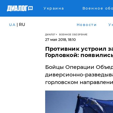
Украина
Военное об
| RU
UA
Новости
У
ДИАЛОГ
ВОЕННОЕ ОБОЗРЕНИЕ
27 мая 2018, 18:10
​Противник устроил 
Горловкой: появилис
Бойцы Операции Объед
диверсионно-разведыва
горловском направлени