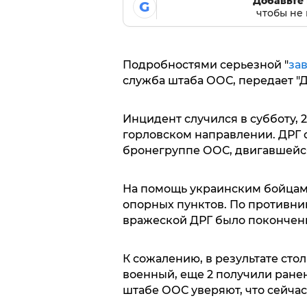
Добавьте 
G
чтобы не 
Подробностями серьезной "
за
служба штаба ООС, передает "Д
Инцидент случился в субботу, 2
горловском направлении. ДРГ
бронегруппе ООС, двигавшейся
На помощь украинским бойца
опорных пунктов. По противник
вражеской ДРГ было покончен
К сожалению, в результате ст
военный, еще 2 получили ранен
штабе ООС уверяют, что сейчас