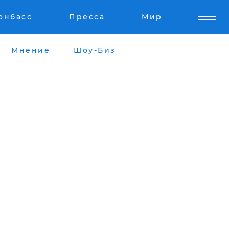
онбасс
Пресса
Мир
Мнение
Шоу-Биз