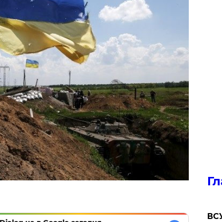
Гл
ВСУ