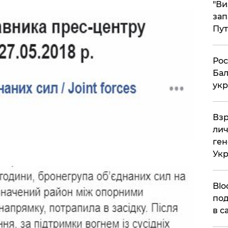
"Ви
зап
Пут
​Ро
Бал
укр
​Вз
лич
ген
Ук
Blo
под
в с