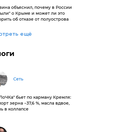
вина объяснил, почему в России
были" о Крыме и может ли это
орить об отказе от полуострова
отреть ещё
логи
Сеть
оЛоЧКа" бьет по карману Кремля:
орт зерна −37,6 %, масла вдвое,
ль в коллапсе