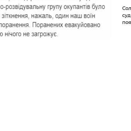
Сол
суд
поя