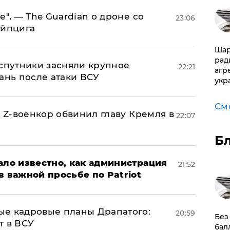
е", — The Guardian о дроне со
23:06
ейпцига
Шар
рад
 спутники засняли крупное
22:21
агр
ань после атаки ВСУ
укр
См
й Z-военкор обвинил главу Кремля в
22:07
Б
ало известно, как администрация
21:52
в важной просьбе по Patriot
ые кадровые планы Драпатого:
20:59
​Бе
т в ВСУ
бал