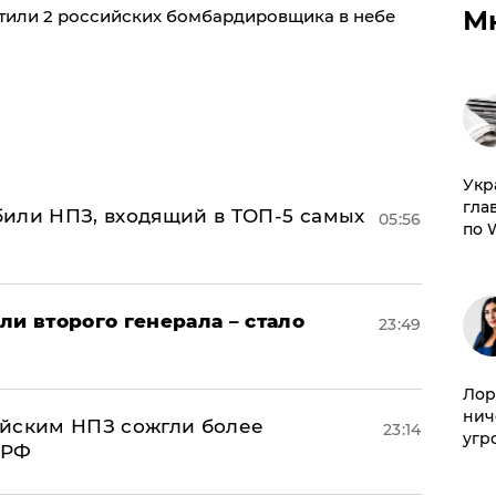
М
тили 2 российских бомбардировщика в небе
​Ук
гла
или НПЗ, входящий в ТОП-5 самых
05:56
по 
ли второго генерала – стало
23:49
Лор
нич
ийским НПЗ сожгли более
23:14
угр
 РФ