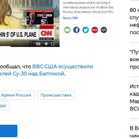
80 
спу
неф
пос
​"П
вое
сообщал, что
ВВС США осуществили
про
елей Су-30 над Балтикой
.
​Ис
кад
Армия России
Происшествия
Мар
дал
ВС
В В
чин