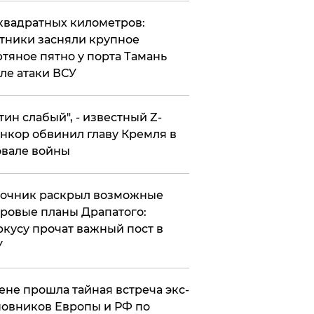
квадратных километров:
тники засняли крупное
тяное пятно у порта Тамань
ле атаки ВСУ
утин слабый", - известный Z-
нкор обвинил главу Кремля в
вале войны
точник раскрыл возможные
ровые планы Драпатого:
кусу прочат важный пост в
У
ене прошла тайная встреча экс-
овников Европы и РФ по