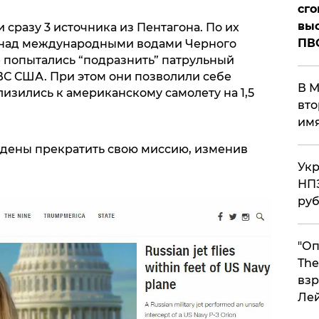
сго
выс
разу 3 источника из Пентагона. По их
ПВ
 над международными водами Черного
е попытались “подразнить” патрульный
ВС США. При этом они позволили себе
В М
изились к американскому самолету на 1,5
вто
им
ены прекратить свою миссию, изменив
Укр
НПЗ
ру
"Оп
The
взр
Ле