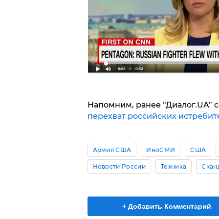
Напомним, ранее “Диалог.UA” 
перехват российских истребит
Армия США
ИноСМИ
США
Новости России
Техника
Скан
+ Добавить Комментарий