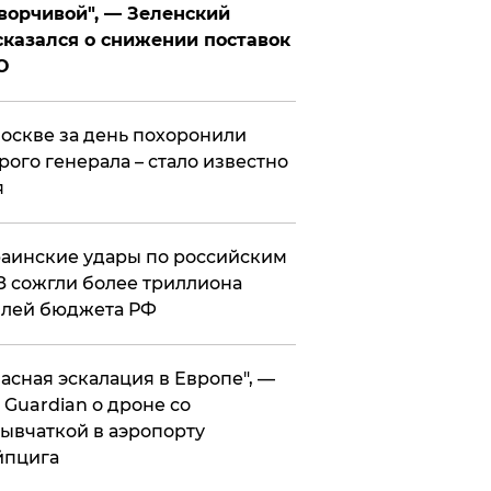
ворчивой", — Зеленский
казался о снижении поставок
О
оскве за день похоронили
рого генерала – стало известно
я
аинские удары по российским
 сожгли более триллиона
блей бюджета РФ
асная эскалация в Европе", —
 Guardian о дроне со
ывчаткой в аэропорту
йпцига