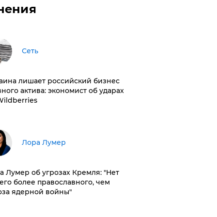
нения
Сеть
раина лишает российский бизнес
вного актива: экономист об ударах
Wildberries
​Лора Лумер
а Лумер об угрозах Кремля: "Нет
его более православного, чем
оза ядерной войны"