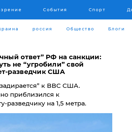
озрение
События
Спорт
Д
краина
россия
Общество
Блоги
чный ответ” РФ на санкции:
уть не “угробили” свой
ет-разведчик США
“задирается” к ВВС США.
но приблизился к
-разведчику на 1,5 метра.