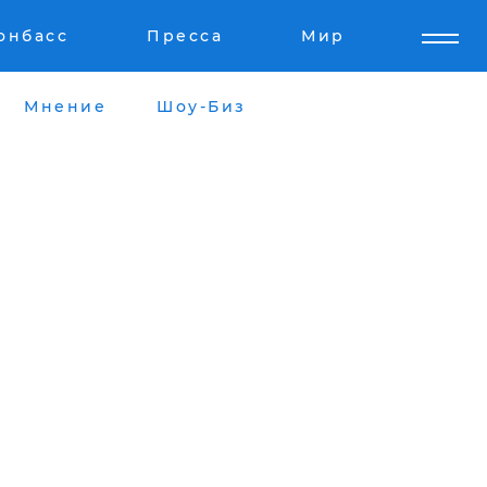
онбасс
Пресса
Мир
Мнение
Шоу-Биз