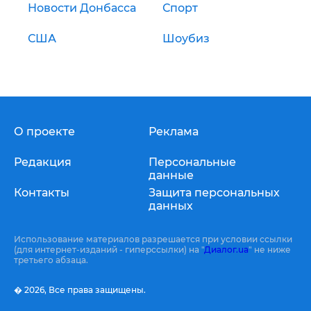
Новости Донбасса
Спорт
США
Шоубиз
О проекте
Реклама
Редакция
Персональные
данные
Контакты
Защита персональных
данных
Использование материалов разрешается при условии ссылки
(для интернет-изданий - гиперссылки) на "
Диалог.ua
" не ниже
третьего абзаца.
� 2026,
Все права защищены.