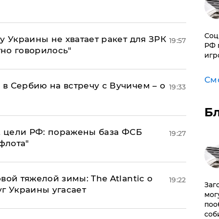
Соц
у Украины не хватает ракет для ЗРК
19:57
РФ 
тно говорилось"
игр
См
в Сербию на встречу с Вучичем – о
19:33
Б
2 цели РФ: поражены база ФСБ
19:27
флота"
вой тяжелой зимы: The Atlantic о
19:22
Заг
г Украины угасает
мог
поо
соб