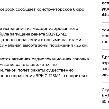
исп
уда
Facebook сообщает конструкторское бюро
Atl
би
мя испытания из модернизированного
Уси
была запущена ракета 5В27Д-М2.
при
ица зоны поражения с новыми ракетами
тан
ксимальная высота зоны поражения - 25 км.
Дро
вается активная радиолокационная головка
аэр
участке ракета движется по
зап
и, такой полет ракеты существенно
эк
оны поражения ЗРК C-125М", - говорится в
​Се
КНД
30 