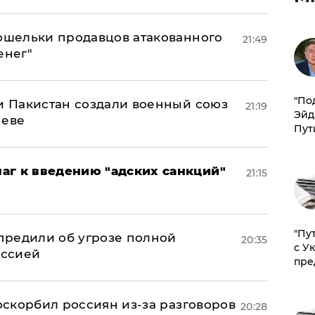
кошельки продавцов атакованного
21:49
енег"
​"По
 и Пакистан создали военный союз
21:19
Эйд
неве
Пут
аг к введению "адских санкций"
21:15
"Пу
предили об угрозе полной
20:35
с У
оссией
пре
 оскорбил россиян из-за разговоров
20:28