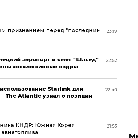
ным признанием перед "последним
23:19
нецкий аэропорт и сжег "Шахед"
22:52
ваны эксклюзивные кадры
использование Starlink для
22:40
– The Atlantic узнал о позиции
юзника КНДР: Южная Корея
21:55
н авиатоплива
М