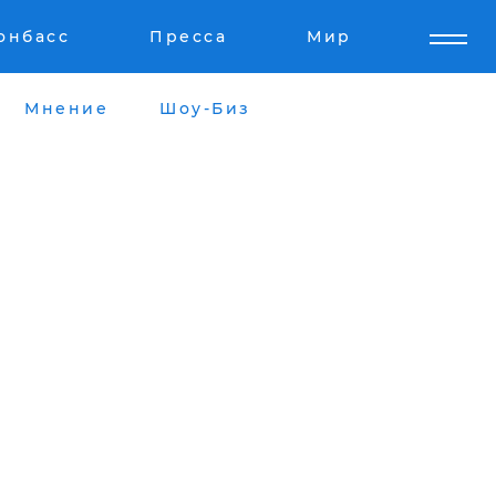
онбасс
Пресса
Мир
Мнение
Шоу-Биз