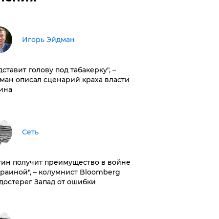
Игорь Эйдман
дставит голову под табакерку", –
ман описал сценарий краха власти
ина
Сеть
тин получит преимущество в войне
краиной", – колумнист Bloomberg
достерег Запад от ошибки