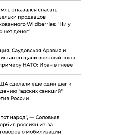
мль отказался спасать
ельки продавцов
кованного Wildberries: "Ни у
о нет денег"
ция, Саудовская Аравия и
истан создали военный союз
примеру НАТО: Иран в гневе
ША сделали еще один шаг к
дению "адских санкций"
тив России
е тот народ", — Соловьев
орбил россиян из-за
говоров о мобилизации