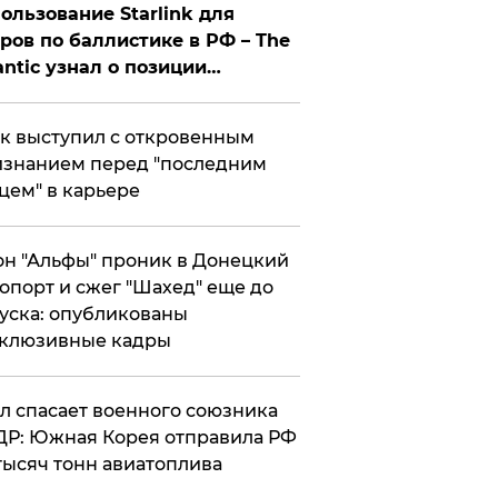
ользование Starlink для
ров по баллистике в РФ – The
antic узнал о позиции
знесмена
к выступил с откровенным
знанием перед "последним
цем" в карьере
н "Альфы" проник в Донецкий
опорт и сжег "Шахед" еще до
уска: опубликованы
склюзивные кадры
ул спасает военного союзника
Р: Южная Корея отправила РФ
тысяч тонн авиатоплива