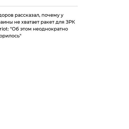
оров рассказал, почему у
аины не хватает ракет для ЗРК
riot: "Об этом неоднократно
орилось"