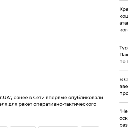
Кре
кош
ата
ког
Тур
Пак
по 
В С
вве
про
г.UA", ранее в Сети впервые опубликовали
ля для ракет оперативно-тактического
​"Н
оск
раз