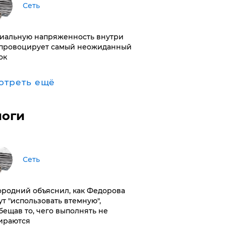
Сеть
иальную напряженность внутри
провоцирует самый неожиданный
ок
отреть ещё
логи
Сеть
ородний объяснил, как Федорова
ут "использовать втемную",
бещав то, чего выполнять не
ираются