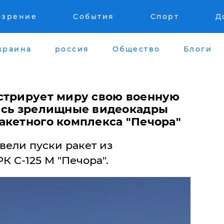
озрение
События
Спорт
Д
краина
россия
Общество
Блоги
стрирует миру свою военную
ись зрелищные видеокадры
акетного комплекса "Печора"
вели пуски ракет из
 C-125 М "Печора".