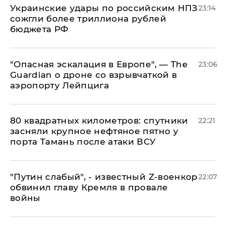
Украинские удары по российским НПЗ
23:14
сожгли более триллиона рублей
бюджета РФ
"Опасная эскалация в Европе", — The
23:06
Guardian о дроне со взрывчаткой в
аэропорту Лейпцига
80 квадратных километров: спутники
22:21
засняли крупное нефтяное пятно у
порта Тамань после атаки ВСУ
​"Путин слабый", - известный Z-военкор
22:07
обвинил главу Кремля в провале
войны