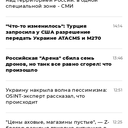
над территорией России: в одной
специальной зоне - СМИ
​"Что-то изменилось": Турция
14:14
запросила у США разрешение
передать Украине ATACMS и M270
​Российская "Арена" сбила семь
13:46
дронов, но танк все равно сгорел: что
произошло
​Украину накрыла волна пессимизма:
12:51
OSINT-эксперт рассказал, что
происходит
​"Цены аховые, магазины пустые", — Z-
12:25