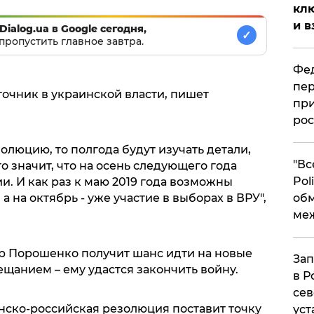
клю
и в
Dialog.ua в Google сегодня,
✓
пропустить главное завтра.
Фед
пер
сточник в украинской власти, пишет
при
рос
олюцию, то полгода будут изучать детали,
​"В
 значит, что на осень следующего года
Pol
. И как раз к маю 2019 года возможны
 на октябрь - уже участие в выборах в ВРУ",
об
ме
р Порошенко получит шанс идти на новые
Зап
анием – ему удастся закончить войну.
в Р
сев
анско-российская резолюция поставит точку
уст