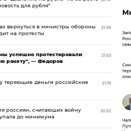
новость для рубля"
М
ах вернуться в министры обороны
21:59
Зап
дит на протесты
Рос
сев
я мы успешно протестировали
21:53
ю ракету", — Федоров
Сик
тер
оли
му теряющие деньги российские
21:19
а
оля россиян, считающих войну
20:52
 упала до минимума
Чал
Пут