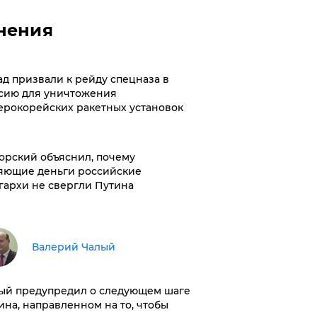
нения
ад призвали к рейду спецназа в
сию для уничтожения
ерокорейских ракетных установок
орский объяснил, почему
яющие деньги российские
гархи не свергли Путина
Валерий Чалый
ый предупредил о следующем шаге
ина, направленном на то, чтобы