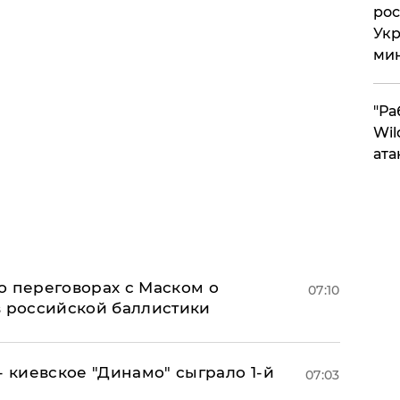
рос
Укр
ми
"Ра
Wil
ата
о переговорах с Маском о
07:10
в российской баллистики
- киевское "Динамо" сыграло 1-й
07:03