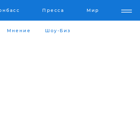
онбасс
Пресса
Мир
Мнение
Шоу-Биз