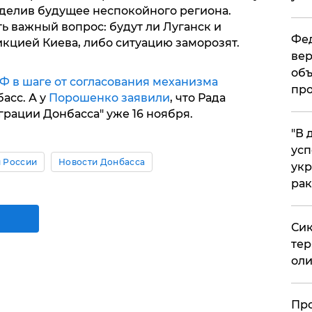
еделив будущее неспокойного региона.
важный вопрос: будут ли Луганск и
Фед
кцией Киева, либо ситуацию заморозят.
вер
объ
Ф в шаге от согласования механизма
про
асс. А у
Порошенко заявили
, что Рада
грации Донбасса" уже 16 ноября.
​"В
усп
 России
Новости Донбасса
укр
рак
Сик
тер
оли
​Пр