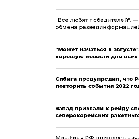
​"Все любят победителей", —
обмена развединформацие
"Может начаться в августе",
хорошую новость для всех
Сибига предупредил, что Р
повторить события 2022 го
Запад призвали к рейду с
северокорейских ракетных
Минфину РФ пришлось начат