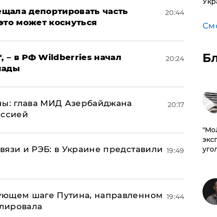
Укр
щала депортировать часть
20:44
это может коснуться
См
Б
, – в РФ Wildberries начал
20:24
лады
ны: глава МИД Азербайджана
20:17
иссией
​"М
эксп
вязи и РЭБ: в Украине представили
уго
19:49
ующем шаге Путина, направленном
19:44
улировала