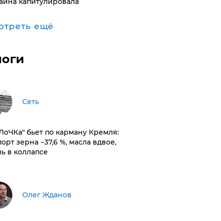
аина капитулировала
отреть ещё
логи
Сеть
оЛоЧКа" бьет по карману Кремля:
орт зерна −37,6 %, масла вдвое,
ль в коллапсе
Олег Жданов