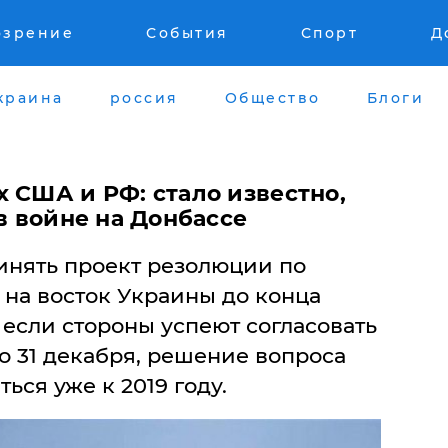
озрение
События
Спорт
Д
краина
россия
Общество
Блоги
 США и РФ: стало известно,
 в войне на Донбассе
инять проект резолюции по
на восток Украины до конца
е если стороны успеют согласовать
о 31 декабря, решение вопроса
ься уже к 2019 году.