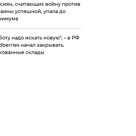
сиян, считающих войну против
аины успешной, упала до
нимума
боту надо искать новую", – в РФ
dberries начал закрывать
кованные склады