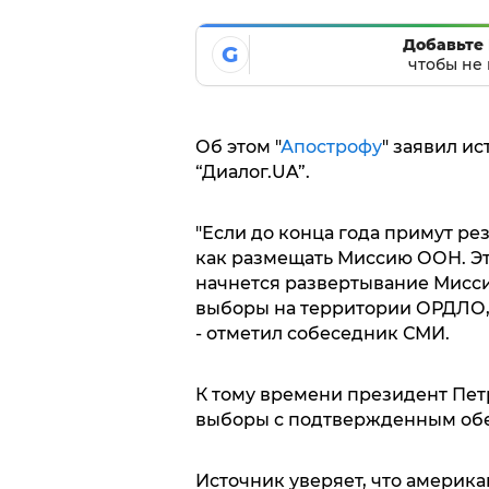
Добавьте 
G
чтобы не 
Об этом "
Апострофу
" заявил и
“Диалог.UA”.
"Если до конца года примут рез
как размещать Миссию ООН. Это
начнется развертывание Миссии
выборы на территории ОРДЛО, а
- отметил собеседник СМИ.
К тому времени президент Пет
выборы с подтвержденным обещ
Источник уверяет, что америк