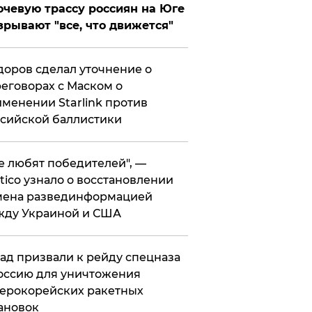
чевую трассу россиян на Юге
зрывают "все, что движется"
оров сделал уточнение о
еговорах с Маском о
менении Starlink против
сийской баллистики
се любят победителей", —
itico узнало о восстановлении
мена развединформацией
жду Украиной и США
ад призвали к рейду спецназа
оссию для уничтожения
ерокорейских ракетных
ановок