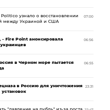
 Politico узнало о восстановлении
07:00
й между Украиной и США
 - Fire Point анонсировала
06:56
 украинцев
оссия в Черном море пытается
06:55
да
пецназа в Россию для уничтожения
23:31
 установок
ь "давление на рубль" из-за роста
22:47