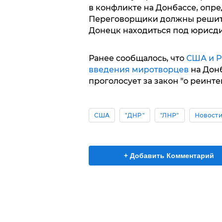
в конфликте на Донбассе, опр
Переговорщики должны решить 
Донецк находиться под юрисди
Ранее сообщалось, что
США и Р
введения миротворцев
на Донб
проголосует за закон "о реинте
США
"ДНР"
"ЛНР"
Новости
+ Добавить Комментарий