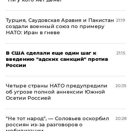
Турция, Саудовская Аравия и Пакистан
21:19
создали военный союз по примеру
НАТО: Иран в гневе
В США сделали еще один шаг к
21:15
введению "адских санкций" против
России
Четыре страны НАТО предупредили
20:35
об угрозе полной аннексии Южной
Осетии Россией
​"Не тот народ", — Соловьев оскорбил
20:28
россиян из-за разговоров о
мобилизации