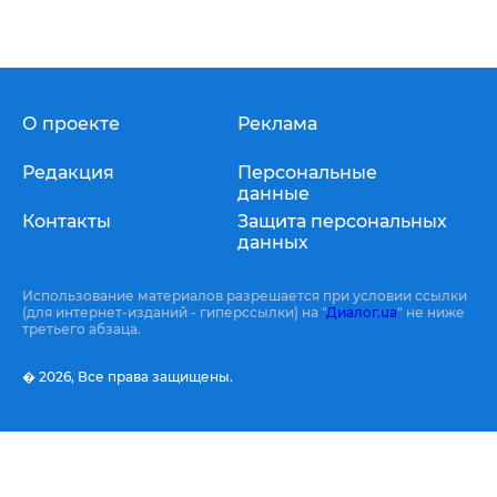
О проекте
Реклама
Редакция
Персональные
данные
Контакты
Защита персональных
данных
Использование материалов разрешается при условии ссылки
(для интернет-изданий - гиперссылки) на "
Диалог.ua
" не ниже
третьего абзаца.
� 2026,
Все права защищены.