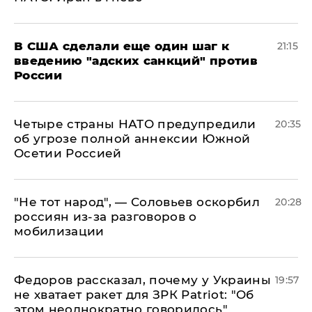
В США сделали еще один шаг к
21:15
введению "адских санкций" против
России
Четыре страны НАТО предупредили
20:35
об угрозе полной аннексии Южной
Осетии Россией
​"Не тот народ", — Соловьев оскорбил
20:28
россиян из-за разговоров о
мобилизации
Федоров рассказал, почему у Украины
19:57
не хватает ракет для ЗРК Patriot: "Об
этом неоднократно говорилось"