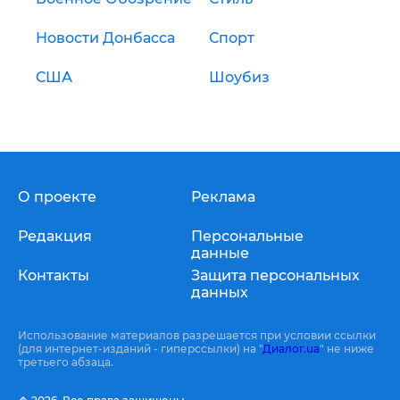
Новости Донбасса
Спорт
США
Шоубиз
О проекте
Реклама
Редакция
Персональные
данные
Контакты
Защита персональных
данных
Использование материалов разрешается при условии ссылки
(для интернет-изданий - гиперссылки) на "
Диалог.ua
" не ниже
третьего абзаца.