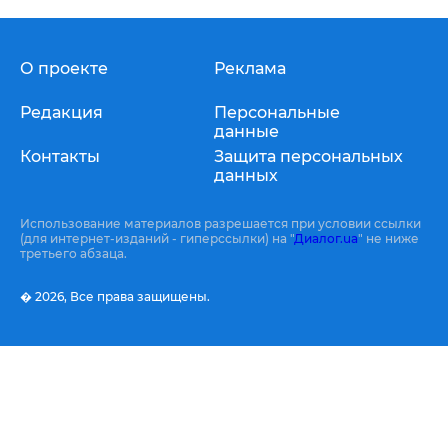
О проекте
Реклама
Редакция
Персональные
данные
Контакты
Защита персональных
данных
Использование материалов разрешается при условии ссылки
(для интернет-изданий - гиперссылки) на "
Диалог.ua
" не ниже
третьего абзаца.
� 2026,
Все права защищены.