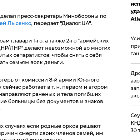
исп
уда
сделал пресс-секретарь Минобороны по
Atl
ей Лысенко
, передает "Диалог.UA".
би
Уси
м главари 1-го, а также 2-го "армейских
при
ДНР/ЛНР" делают невозможной во многих
тан
тых сепаратистов, чтобы снять с себя
ать семьям вояк деньги.
Дро
отерь от комиссии 8-й армии Южного
аэр
 сейчас работает в т. н. первом и втором
зап
 направляют раненых и тела погибших
эк
ие больницы без документов и знаков
.
​Се
КНД
ых случаях если родные орков решают
30 
причин смерти своих членов семей, им