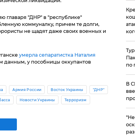
физической ликвидации.
Кре
кош
ю главаря "ДНР" в "республике"
бленную коммуналку, причем те долги,
ата
ррористы не щадят даже своих военных и
ког
Тур
уганске
умерла сепаратистка Наталия
Пак
м данным, у пособницы оккупантов
по 
В С
ка
Армия России
Восток Украины
"ДНР"
вве
про
басса
Новости Украины
Терроризм
​"Н
оск
раз