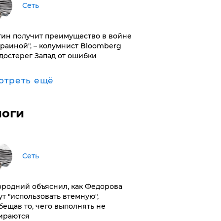
Сеть
тин получит преимущество в войне
краиной", – колумнист Bloomberg
достерег Запад от ошибки
отреть ещё
логи
Сеть
ородний объяснил, как Федорова
ут "использовать втемную",
бещав то, чего выполнять не
ираются