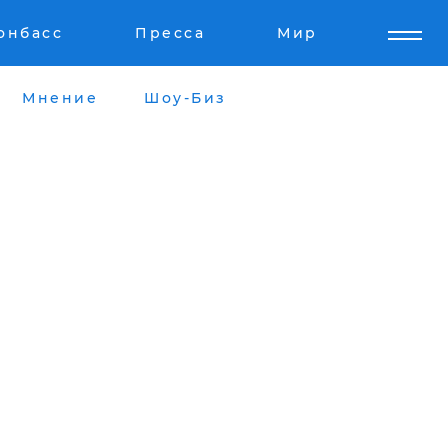
онбасс
Пресса
Мир
Мнение
Шоу-Биз