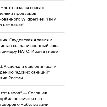
мль отказался спасать
ельки продавцов
кованного Wildberries: "Ни у
о нет денег"
ция, Саудовская Аравия и
истан создали военный союз
примеру НАТО: Иран в гневе
ША сделали еще один шаг к
дению "адских санкций"
тив России
е тот народ", — Соловьев
орбил россиян из-за
говоров о мобилизации