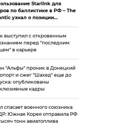
ользование Starlink для
ров по баллистике в РФ – The
antic узнал о позиции
знесмена
к выступил с откровенным
знанием перед "последним
цем" в карьере
н "Альфы" проник в Донецкий
опорт и сжег "Шахед" еще до
уска: опубликованы
склюзивные кадры
ул спасает военного союзника
Р: Южная Корея отправила РФ
тысяч тонн авиатоплива