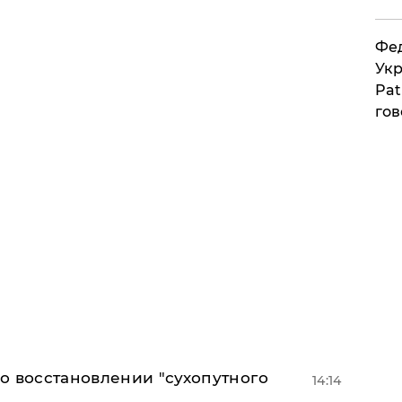
Фед
Укр
Pat
гов
о восстановлении "сухопутного
14:14