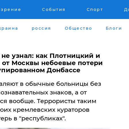
озрение
События
Спорт
Д
краина
россия
Общество
Блоги
не узнал: как Плотницкий и
 от Москвы небоевые потери
купированном Донбассе
вляют в обычные больницы без
ознавательных знаков, а от
ся вообще. Террористы таким
воих кремлевских кураторов
рь в "республиках".