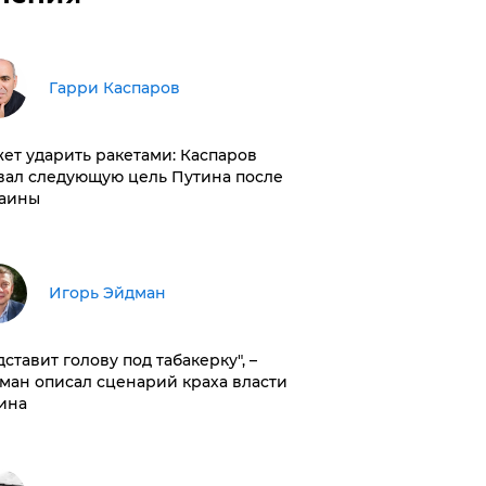
Гарри Каспаров
ет ударить ракетами: Каспаров
вал следующую цель Путина после
аины
Игорь Эйдман
дставит голову под табакерку", –
ман описал сценарий краха власти
ина