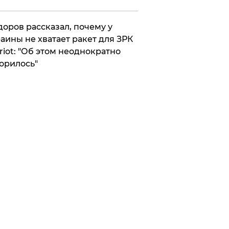
оров рассказал, почему у
аины не хватает ракет для ЗРК
riot: "Об этом неоднократно
орилось"