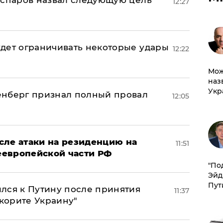
аспаров назвал следующую цель
12:27
дет ограничивать некоторые удары
12:22
Мож
наз
Укр
енберг признал полный провал
12:05
сле атаки на резиденцию на
11:51
неевропейской части РФ
​"По
Эйд
Пут
лся к Путину после принятия
11:37
окорите Украину"