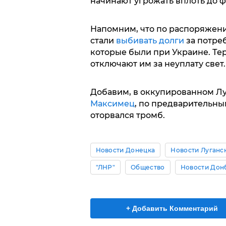
начинают угрожать вплоть до 
Напомним, что по распоряжени
стали
выбивать долги
за потре
которые были при Украине. Те
отключают им за неуплату свет.
Добавим, в оккупированном Л
Максимец
, по предварительны
оторвался тромб.
Новости Донецка
Новости Луганс
"ЛНР"
Общество
Новости Дон
+ Добавить Комментарий