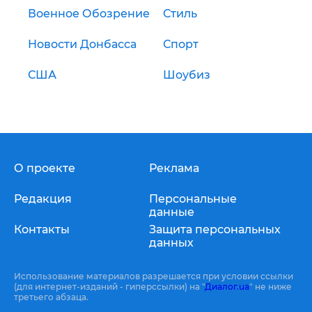
Военное Обозрение
Стиль
Новости Донбасса
Спорт
США
Шоубиз
О проекте
Реклама
Редакция
Персональные
данные
Контакты
Защита персональных
данных
Использование материалов разрешается при условии ссылки
(для интернет-изданий - гиперссылки) на "
Диалог.ua
" не ниже
третьего абзаца.