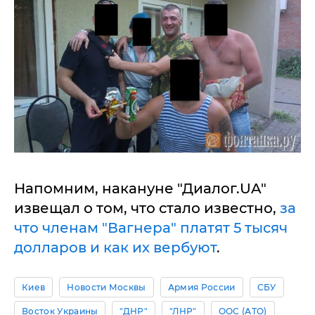
Напомним, накануне "Диалог.UA"
извещал о том, что стало известно,
за
что членам "Вагнера" платят 5 тысяч
долларов и как их вербуют
.
Киев
Новости Москвы
Армия России
СБУ
Восток Украины
"ДНР"
"ЛНР"
ООС (АТО)