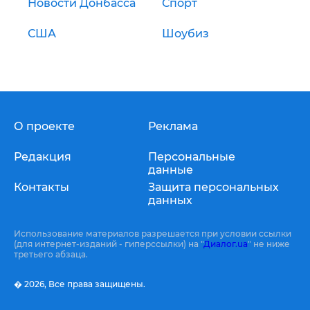
Новости Донбасса
Спорт
США
Шоубиз
О проекте
Реклама
Редакция
Персональные
данные
Контакты
Защита персональных
данных
Использование материалов разрешается при условии ссылки
(для интернет-изданий - гиперссылки) на "
Диалог.ua
" не ниже
третьего абзаца.
� 2026,
Все права защищены.