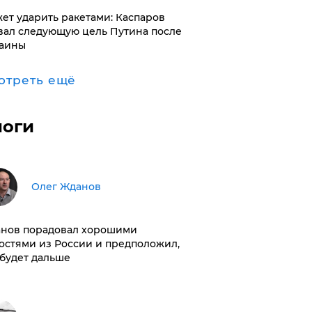
ет ударить ракетами: Каспаров
вал следующую цель Путина после
аины
отреть ещё
логи
Олег Жданов
нов порадовал хорошими
остями из России и предположил,
 будет дальше