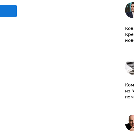
Ков
Кре
нов
Ком
из 
пом