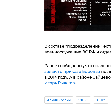
В составе “подразделений” ест
военнослужащие ВС РФ и отде
Ранее сообщалось, что опальны
заявил о приказе Бородая
по л
в 2014 году. А в районе Зайцев
Игорь Рыжков
.
Армия России
"ДНР"
"ЛНР"