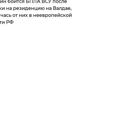
ин боится БПЛА ВСУ после
ки на резиденцию на Валдае,
чась от них в неевропейской
ти РФ