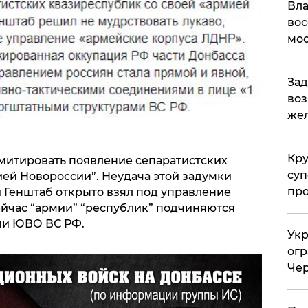
Вла
вос
мос
Зад
воз
жел
Кр
митировать появление сепаратистских
суп
ией Новороссии”. Неудача этой задумки
про
й Генштаб открыто взял под управление
ейчас “армии” “республик” подчиняются
ии ЮВО ВС РФ.
Укр
огр
Чер