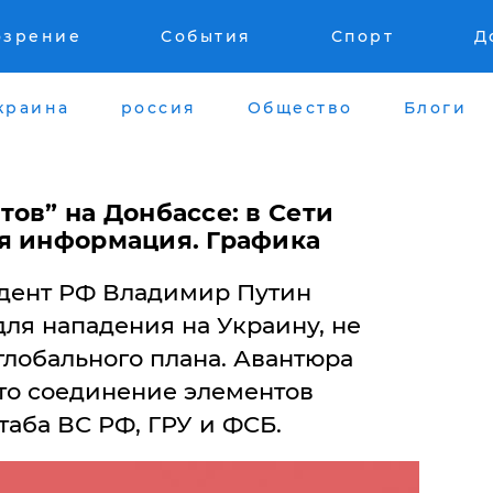
озрение
События
Спорт
Д
краина
россия
Общество
Блоги
тов” на Донбассе: в Сети
я информация. Графика
идент РФ Владимир Путин
ля нападения на Украину, не
глобального плана. Авантюра
это соединение элементов
аба ВС РФ, ГРУ и ФСБ.