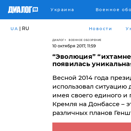
Украина
Военное об
| RU
UA
Новости
У
ДИАЛОГ
ВОЕННОЕ ОБОЗРЕНИЕ
10 октября 2017, 11:59
​“Эволюция” “ихтамне
появилась уникальна
Весной 2014 года през
использовал ситуацию д
имея своего единого и 
Кремля на Донбассе – 
различных планов Геншт