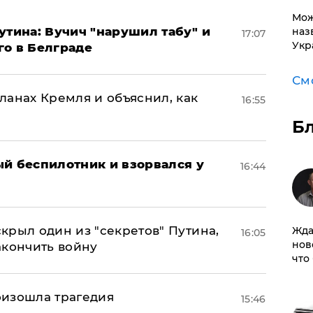
Мож
утина: Вучич "нарушил табу" и
наз
17:07
Укр
го в Белграде
См
ланах Кремля и объяснил, как
16:55
Б
ый беспилотник и взорвался у
16:44
крыл один из "секретов" Путина,
Жда
16:05
нов
акончить войну
что
оизошла трагедия
15:46