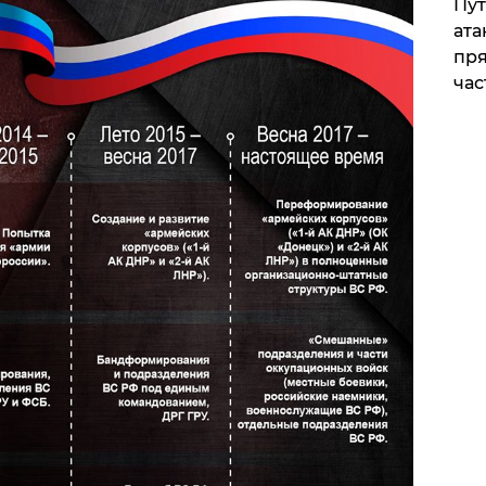
Пут
ата
пря
час