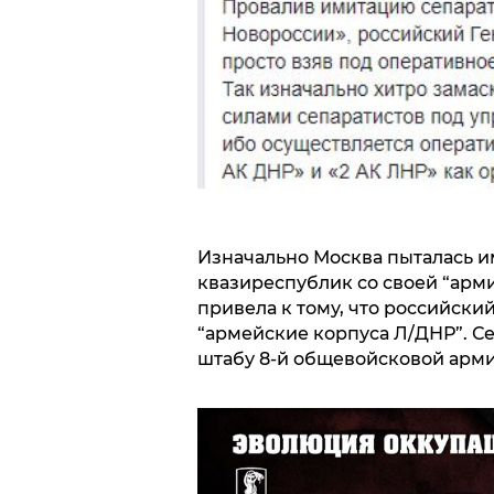
Изначально Москва пыталась и
квазиреспублик со своей “арм
привела к тому, что российски
“армейские корпуса Л/ДНР”. С
штабу 8-й общевойсковой арм