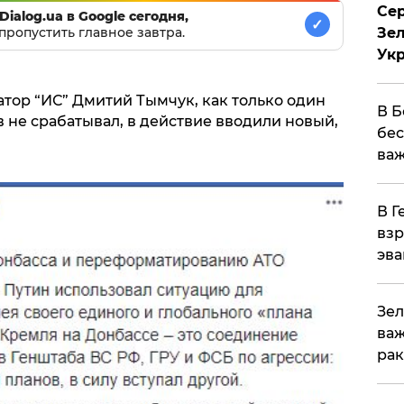
Сер
Dialog.ua в Google сегодня,
✓
пропустить главное завтра.
Зел
Ук
тор “ИС” Дмитий Тымчук, как только один
В Б
 не срабатывал, в действие вводили новый,
бес
важ
В Г
взр
эва
Зел
важ
рак