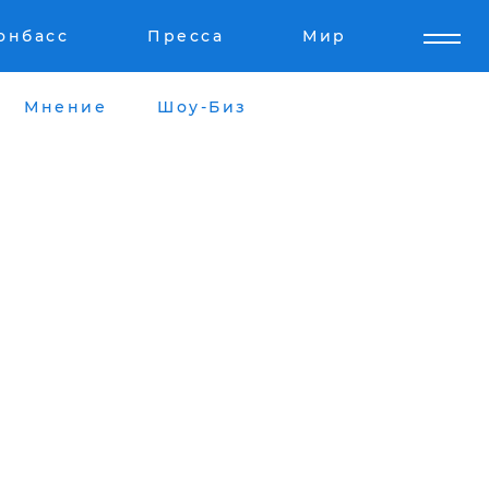
онбасс
Пресса
Мир
Мнение
Шоу-Биз