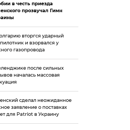
бии в честь приезда
енского прозвучал Гимн
раины
олгарию вторгся ударный
пилотник и взорвался у
ного газопровода
еленджике после сильных
ывов началась массовая
куация
енский сделал неожиданное
ное заявление о поставках
ет для Patriot в Украину