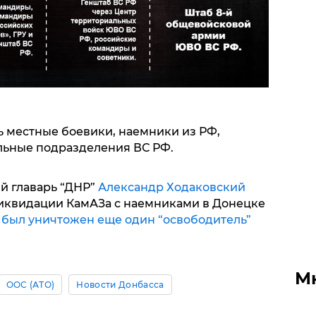
ь местные боевики, наемники из РФ,
льные подразделения ВС РФ.
й главарь “ДНР”
Александр Ходаковский
иквидации КамАЗа с наемниками в Донецке
о
был уничтожен еще один “освободитель”
М
ООС (АТО)
Новости Донбасса