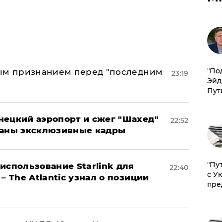
​"По
ным признанием перед "последним
23:19
Эйд
Пут
нецкий аэропорт и сжег "Шахед"
22:52
ваны эксклюзивные кадры
"Пу
использование Starlink для
22:40
с У
– The Atlantic узнал о позиции
пре