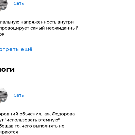
Сеть
иальную напряженность внутри
провоцирует самый неожиданный
ок
отреть ещё
логи
Сеть
ородний объяснил, как Федорова
ут "использовать втемную",
бещав то, чего выполнять не
ираются