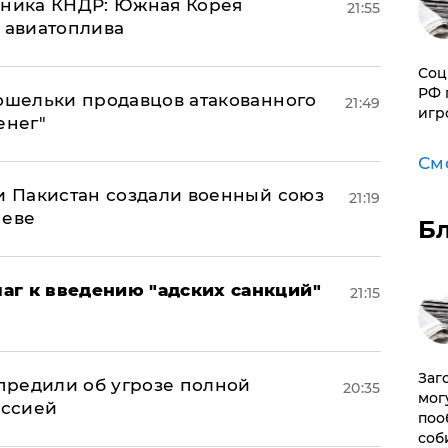
юзника КНДР: Южная Корея
21:55
н авиатоплива
Соц
РФ 
кошельки продавцов атакованного
21:49
игр
енег"
См
 и Пакистан создали военный союз
21:19
неве
Б
аг к введению "адских санкций"
21:15
Заг
предили об угрозе полной
20:35
мог
оссией
поо
соб