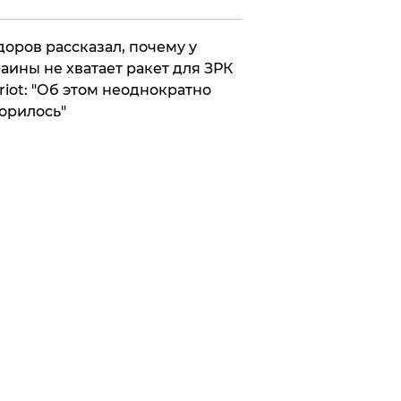
оров рассказал, почему у
аины не хватает ракет для ЗРК
riot: "Об этом неоднократно
орилось"