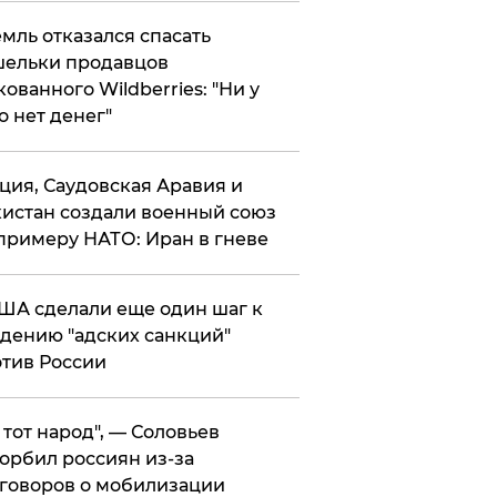
мль отказался спасать
ельки продавцов
кованного Wildberries: "Ни у
о нет денег"
ция, Саудовская Аравия и
истан создали военный союз
примеру НАТО: Иран в гневе
ША сделали еще один шаг к
дению "адских санкций"
тив России
е тот народ", — Соловьев
орбил россиян из-за
говоров о мобилизации