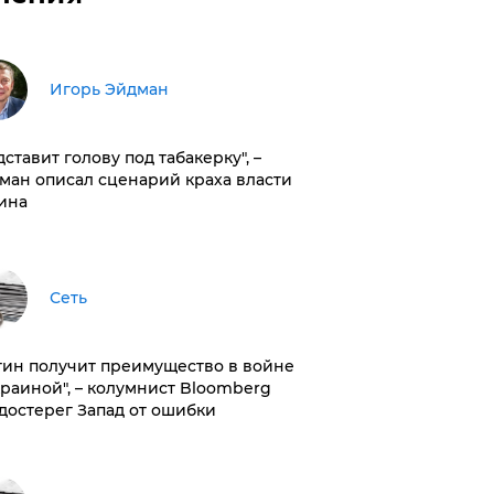
Игорь Эйдман
дставит голову под табакерку", –
ман описал сценарий краха власти
ина
Сеть
тин получит преимущество в войне
краиной", – колумнист Bloomberg
достерег Запад от ошибки