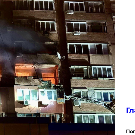
Гл
Поп