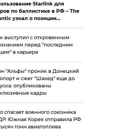
ользование Starlink для
ров по баллистике в РФ – The
antic узнал о позиции
знесмена
к выступил с откровенным
знанием перед "последним
цем" в карьере
н "Альфы" проник в Донецкий
опорт и сжег "Шахед" еще до
уска: опубликованы
склюзивные кадры
ул спасает военного союзника
Р: Южная Корея отправила РФ
тысяч тонн авиатоплива