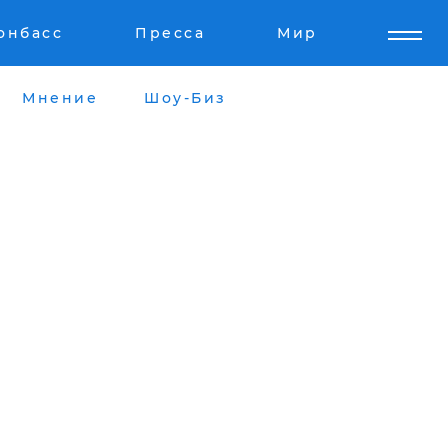
онбасс
Пресса
Мир
Мнение
Шоу-Биз