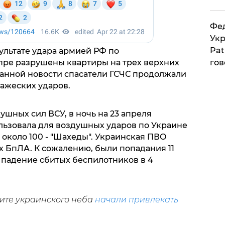
Фед
Укр
Pat
езультате удара армией РФ по
пре разрушены квартиры на трех верхних
гов
данной новости спасатели ГСЧС продолжали
ажеских ударов.
шных сил ВСУ, в ночь на 23 апреля
ьзовала для воздушных ударов по Украине
х около 100 - "Шахеды". Украинская ПВО
х БпЛА. К сожалению, были попадания 11
 падение сбитых беспилотников в 4
щите украинского неба
начали привлекать