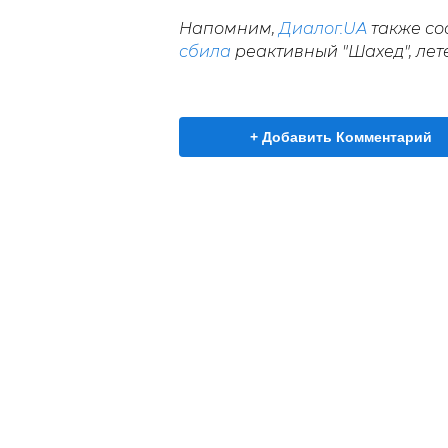
Напомним,
Диалог.UA
также со
сбила
реактивный "Шахед", лете
+ Добавить Комментарий