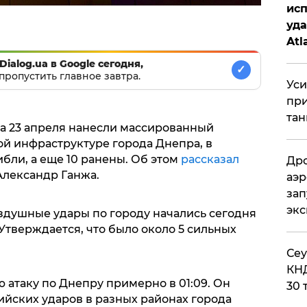
исп
уда
Atl
би
Dialog.ua в Google сегодня,
✓
пропустить главное завтра.
Уси
при
тан
на 23 апреля нанесли массированный
й инфраструктуре города Днепра, в
ибли, а еще 10 ранены. Об этом
рассказал
Дро
Александр Ганжа.
аэр
зап
эк
оздушные удары по городу начались сегодня
Утверждается, что было около 5 сильных
​Се
КНД
 атаку по Днепру примерно в 01:09. Он
30 
сийских ударов в разных районах города