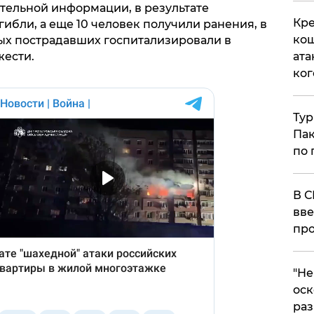
тельной информации, в результате
Кре
гибли, а еще 10 человек получили ранения, в
кош
рых пострадавших госпитализировали в
жести.
ата
ког
Тур
Пак
по 
В С
вве
про
​"Н
оск
раз