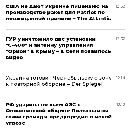
США не дают Украине лицензию на
12:53
производство ракет для Patriot по
неожиданной причине – The Atlantic
ГУР уничтожило две установки
12:52
"С‑400" и антенну управления
"Орион" в Крыму – в Сети появилось
видео
Украина готовит Чернобыльскую зону
12:14
к повторной обороне – Der Spiegel
РФ ударила по всем АЗС в
12:12
Опошнянской общине Полтавщины –
глава громады предупредил о новой
угрозе