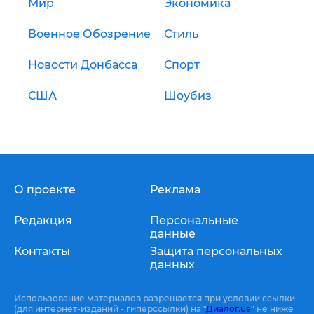
Мир
Экономика
Военное Обозрение
Стиль
Новости Донбасса
Спорт
США
Шоубиз
О проекте
Реклама
Редакция
Персональные
данные
Контакты
Защита персональных
данных
Использование материалов разрешается при условии ссылки
(для интернет-изданий - гиперссылки) на "
Диалог.ua
" не ниже