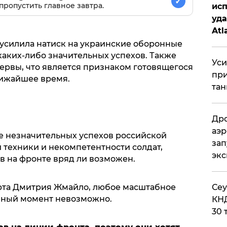
✓
пропустить главное завтра.
исп
уда
Atl
би
усилила натиск на украинские оборонные
каких-либо значительных успехов. Также
Уси
ервы, что является признаком готовящегося
при
лижайшее время.
тан
Дро
аэр
не незначительных успехов российской
зап
и техники и некомпетентности солдат,
эк
в на фронте вряд ли возможен.
​Се
рта Дмитрия Жмайло, любое масштабное
нный момент невозможно.
КНД
30 