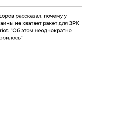
оров рассказал, почему у
аины не хватает ракет для ЗРК
riot: "Об этом неоднократно
орилось"