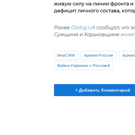
живую силу на линии фронта и 
дефицит личного состава, котор
Ранее
Dialog.UA
сообщал, что э
Сумщине и Харьковщине
може
ИноСМИ
Армия России
Армия
Война Украины с Россией
+ Добавить Комментарий