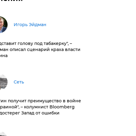
Игорь Эйдман
дставит голову под табакерку", –
ман описал сценарий краха власти
ина
Сеть
тин получит преимущество в войне
краиной", – колумнист Bloomberg
достерег Запад от ошибки