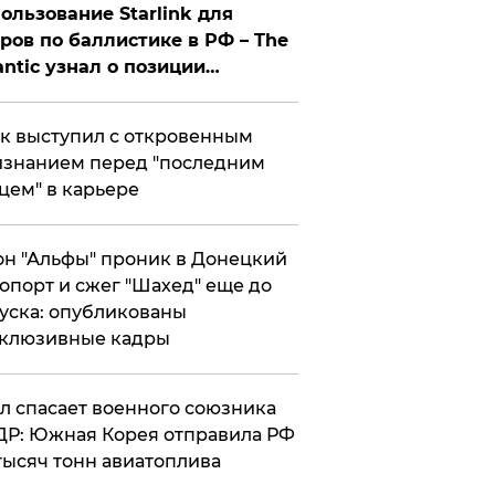
ользование Starlink для
ров по баллистике в РФ – The
antic узнал о позиции
знесмена
к выступил с откровенным
знанием перед "последним
цем" в карьере
н "Альфы" проник в Донецкий
опорт и сжег "Шахед" еще до
уска: опубликованы
склюзивные кадры
ул спасает военного союзника
Р: Южная Корея отправила РФ
тысяч тонн авиатоплива