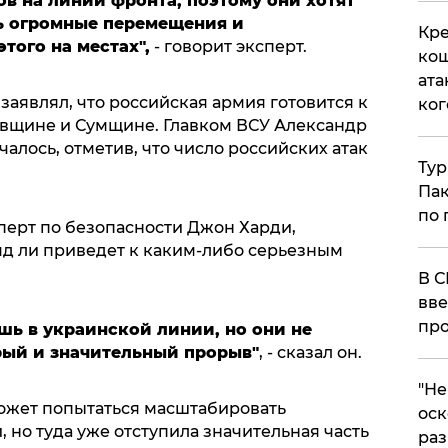
ов на линии фронта, поэтому они хотят
ть огромные перемещения и
Кре
того на местах",
- говорит эксперт.
кош
ата
аявлял, что российская армия готовится к
ког
овщине и Сумщине. Главком ВСУ Александр
ачалось, отметив, что число российских атак
Тур
Пак
по 
перт по безопасности Джон Харди,
д ли приведет к каким-либо серьезным
В С
вве
про
шь в украинской линии, но они не
ый и значительный прорыв"
, - сказал он.
​"Н
может попытаться масштабировать
оск
, но туда уже отступила значительная часть
раз