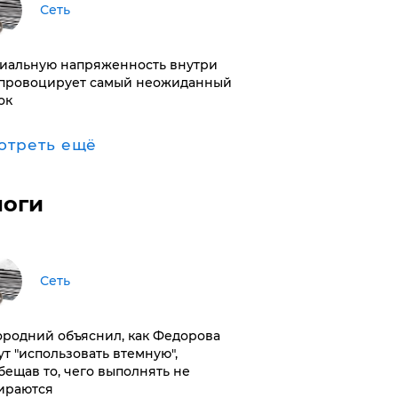
Сеть
иальную напряженность внутри
провоцирует самый неожиданный
ок
отреть ещё
логи
Сеть
ородний объяснил, как Федорова
ут "использовать втемную",
бещав то, чего выполнять не
ираются