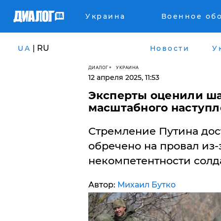
Украина
Военное об
| RU
UA
Новости
У
ДИАЛОГ
УКРАИНА
12 апреля 2025, 11:53
Эксперты оценили ша
масштабного наступле
Стремление Путина дост
обречено на провал из-
некомпетентности солда
Автор:
Михаил Бутко