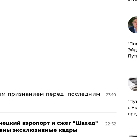
​"По
Эйд
Пут
ным признанием перед "последним
23:19
"Пу
с У
пре
нецкий аэропорт и сжег "Шахед"
22:52
ваны эксклюзивные кадры