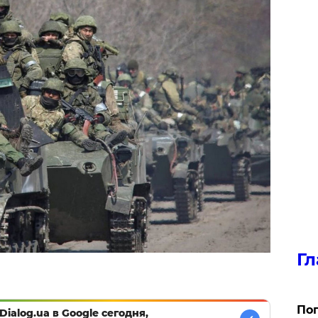
Гл
Поп
Dialog.ua в Google сегодня,