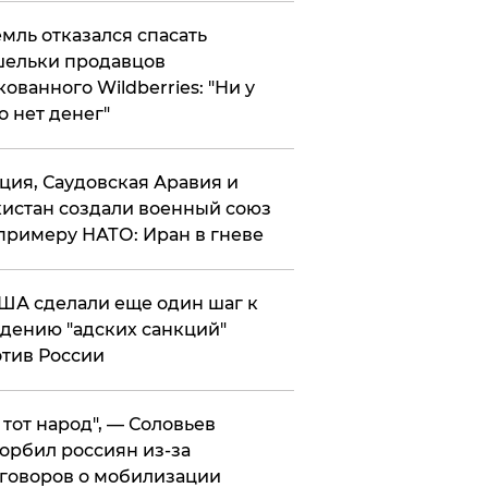
мль отказался спасать
ельки продавцов
кованного Wildberries: "Ни у
о нет денег"
ция, Саудовская Аравия и
истан создали военный союз
примеру НАТО: Иран в гневе
ША сделали еще один шаг к
дению "адских санкций"
тив России
е тот народ", — Соловьев
орбил россиян из-за
говоров о мобилизации