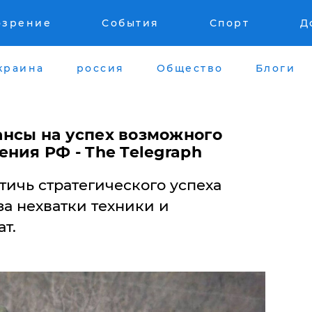
озрение
События
Спорт
Д
краина
россия
Общество
Блоги
нсы на успех возможного
ния РФ - The Telegraph
ичь стратегического успеха
за нехватки техники и
т.