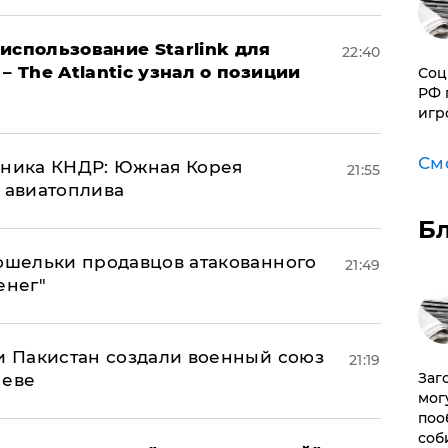
использование Starlink для
22:40
– The Atlantic узнал о позиции
Соц
РФ 
игр
См
юзника КНДР: Южная Корея
21:55
н авиатоплива
Б
кошельки продавцов атакованного
21:49
енег"
 и Пакистан создали военный союз
21:19
Заг
неве
мог
поо
соб