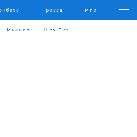
онбасс
Пресса
Мир
Мнение
Шоу-Биз