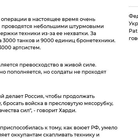
Фед
е операции в настоящее время очень
Укр
ки проводятся небольшими штурмовыми
Pat
ержки техники из-за ее нехватки. За
гов
а 3000 танков и 9000 единиц бронетехники.
3000 артсистем.
яется превосходство в живой силе.
о пополняется, но солдаты не проходят
й делает Россия, чтобы продолжать
, бросать войска в пресловутую мясорубку,
чества сил", - говорит Харди.
 приспособилась к тому, как воюет РФ, умело
ляет оккупантам скапливать технику и