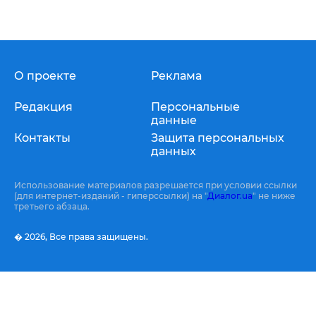
О проекте
Реклама
Редакция
Персональные
данные
Контакты
Защита персональных
данных
Использование материалов разрешается при условии ссылки
(для интернет-изданий - гиперссылки) на "
Диалог.ua
" не ниже
третьего абзаца.
� 2026,
Все права защищены.