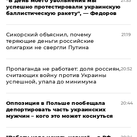
​"В день моего увольнения мы
21:53
успешно протестировали украинскую
баллистическую ракету", — Федоров
Сикорский объяснил, почему
21:19
теряющие деньги российские
олигархи не свергли Путина
​Пропаганда не работает: доля россиян,
20:52
считающих войну против Украины
успешной, упала до минимума
Оппозиция в Польше пообещала
20:44
депортировать часть украинских
мужчин – кого это может коснуться