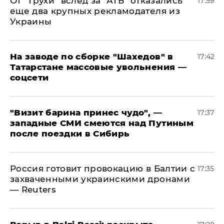
От "Трухи" вслед за "АТБ" отказались
17:59
еще два крупных рекламодателя из
Украины
На заводе по сборке "Шахедов" в
17:42
Татарстане массовые увольнения —
соцсети
"Визит барина принес чудо", —
17:37
западные СМИ смеются над Путиным
после поездки в Сибирь
​Россия готовит провокацию в Балтии с
17:35
захваченными украинскими дронами
— Reuters