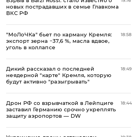
Взрыв в Balzi Rossi: стало известно о
19:16
новых пострадавших в семье Главкома
ВКС РФ
​"МоЛоЧКа" бьет по карману Кремля:
18:58
экспорт зерна −37,6 %, масла вдвое,
уголь в коллапсе
Дикий рассказал о последней
18:49
неядерной "карте" Кремля, которую
будут активно "разыгрывать"
​Дрон РФ со взрывчаткой в Лейпциге
18:44
заставил Германию срочно укреплять
защиту аэропортов — DW