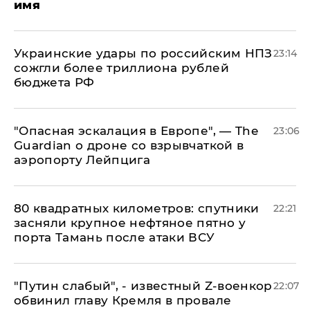
имя
Украинские удары по российским НПЗ
23:14
сожгли более триллиона рублей
бюджета РФ
"Опасная эскалация в Европе", — The
23:06
Guardian о дроне со взрывчаткой в
аэропорту Лейпцига
80 квадратных километров: спутники
22:21
засняли крупное нефтяное пятно у
порта Тамань после атаки ВСУ
​"Путин слабый", - известный Z-военкор
22:07
обвинил главу Кремля в провале