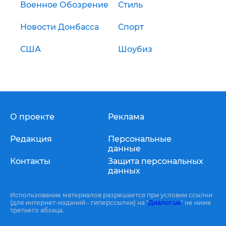
Военное Обозрение
Стиль
Новости Донбасса
Спорт
США
Шоубиз
О проекте
Реклама
Редакция
Персональные
данные
Контакты
Защита персональных
данных
Использование материалов разрешается при условии ссылки
(для интернет-изданий - гиперссылки) на "
Диалог.ua
" не ниже
третьего абзаца.