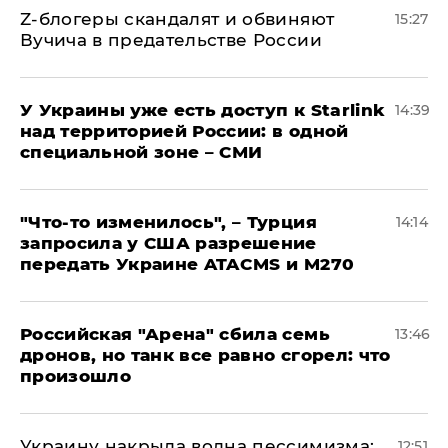
Z-блогеры скандалят и обвиняют
15:27
Вучича в предательстве России
У Украины уже есть доступ к Starlink
14:39
над территорией России: в одной
специальной зоне – СМИ
​"Что-то изменилось", – Турция
14:14
запросила у США разрешение
передать Украине ATACMS и M270
​Российская "Арена" сбила семь
13:46
дронов, но танк все равно сгорел: что
произошло
​Украину накрыла волна пессимизма:
12:51