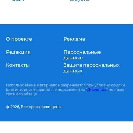
О проекте
Реклама
Редакция
Персональные
данные
Контакты
Защита персональных
данных
Использование материалов разрешается при условии ссылки
(для интернет-изданий - гиперссылки) на "
Диалог.ua
" не ниже
третьего абзаца.
� 2026,
Все права защищены.