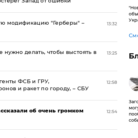
стерег Запад от ошибки
"Но
объ
Укр
ую модификацию "Герберы" –
13:32
См
е нужно делать, чтобы выстоять в
13:25
Б
генты ФСБ и ГРУ,
12:58
нов и ракет по городу, – СБУ
Заг
мог
ссказали об очень громком
12:54
поо
соб