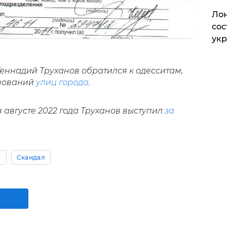
Лон
сос
ук
еннадий Труханов обратился к одесситам,
нований
улиц города
.
 августе 2022 года Труханов выступил
за
ы
Скандал