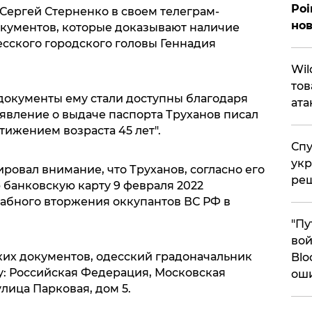
Poi
Сергей Стерненко в своем телеграм-
нов
кументов, которые доказывают наличие
есского городского головы Геннадия
​Wi
тов
 документы ему стали доступны благодаря
ата
явление о выдаче паспорта Труханов писал
остижением возраста 45 лет".
Спу
укр
ровал внимание, что Труханов, согласно его
ре
банковскую карту 9 февраля 2022
табного вторжения оккупантов ВС РФ в
"Пу
вой
ких документов, одесский градоначальник
Blo
у: Российская Федерация, Московская
ош
улица Парковая, дом 5.