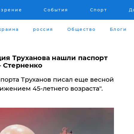
озрение
События
Спорт
Д
краина
россия
Общество
Блоги
дия Труханова нашли паспорт
 Стерненко
спорта Труханов писал еще весной
стижением 45-летнего возраста".