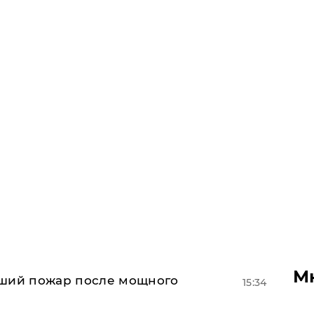
М
йший пожар после мощного
15:34