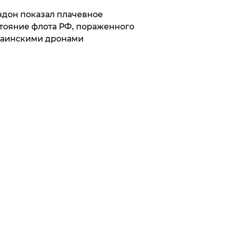
дон показал плачевное
тояние флота РФ, пораженного
раинскими дронами