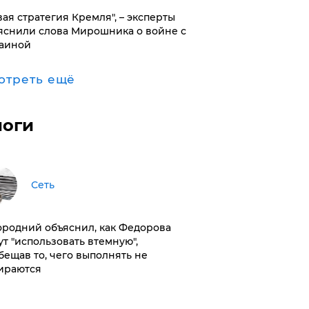
вая стратегия Кремля", – эксперты
яснили слова Мирошника о войне с
аиной
отреть ещё
логи
Сеть
ородний объяснил, как Федорова
ут "использовать втемную",
бещав то, чего выполнять не
ираются