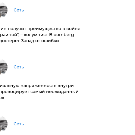
Сеть
тин получит преимущество в войне
краиной", – колумнист Bloomberg
достерег Запад от ошибки
Сеть
иальную напряженность внутри
провоцирует самый неожиданный
ок
Сеть