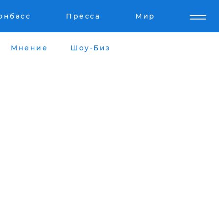
онбасс
Пресса
Мир
Мнение
Шоу-Биз