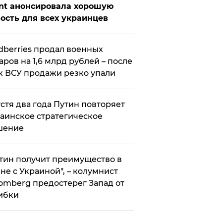
nt анонсировала хорошую
ость для всех украинцев
ldberries продал военных
аров на 1,6 млрд рублей – после
к ВСУ продажи резко упали
стя два года Путин повторяет
аинское стратегическое
шение
тин получит преимущество в
не с Украиной", – колумнист
omberg предостерег Запад от
ибки