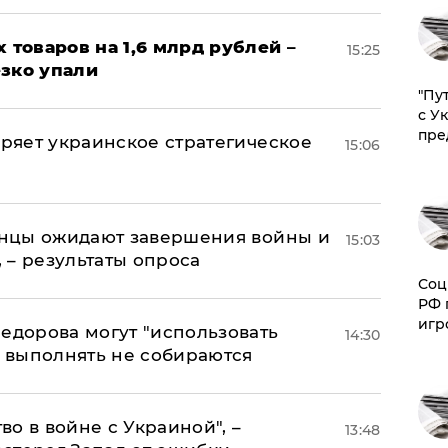
х товаров на 1,6 млрд рублей –
15:25
езко упали
"Пу
с У
пре
оряет украинское стратегическое
15:06
аинцы ожидают завершения войны и
15:03
, – результаты опроса
Соц
РФ 
игр
едорова могут "использовать
14:30
о выполнять не собираются
о в войне с Украиной", –
13:48