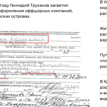
В У
6 году Геннадий Труханов засветил
мод
 оформления оффшорных компаний,
ра
ских островах.
Жит
рас
вз
Пут
что
рос
В К
дор
и в
вид