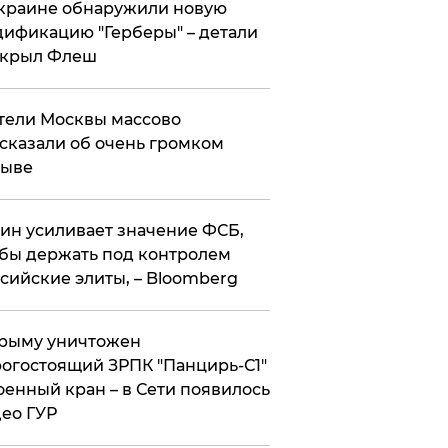
краине обнаружили новую
ификацию "Герберы" – детали
скрыл Флеш
ели Москвы массово
сказали об очень громком
рыве
ин усиливает значение ФСБ,
бы держать под контролем
сийские элиты, – Bloomberg
рыму уничтожен
огостоящий ЗРПК "Панцирь-С1"
оенный кран – в Сети появилось
ео ГУР