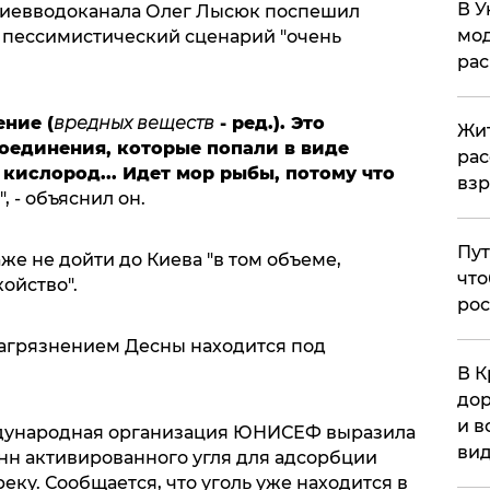
В У
 Киевводоканала Олег Лысюк поспешил
мод
о пессимистический сценарий "очень
ра
ние (
вредных веществ
- ред.)
. Это
Жит
соединения, которые попали в виде
рас
 кислород... Идет мор рыбы, потому что
вз
", - объяснил он.
Пут
же не дойти до Киева "в том объеме,
что
ойство".
рос
 загрязнением Десны находится под
В К
дор
и в
еждународная организация ЮНИСЕФ выразила
вид
онн активированного угля для адсорбции
еку. Сообщается, что уголь уже находится в