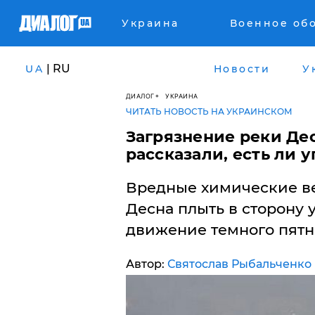
Украина
Военное об
| RU
UA
Новости
У
ДИАЛОГ
УКРАИНА
ЧИТАТЬ НОВОСТЬ НА УКРАИНСКОМ
Загрязнение реки Де
рассказали, есть ли у
Вредные химические в
Десна плыть в сторону 
движение темного пятн
Автор:
Святослав Рыбальченко