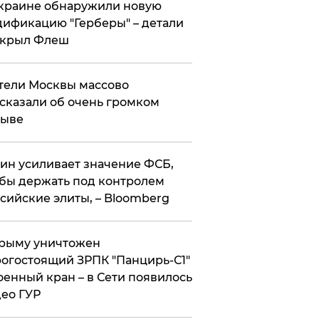
краине обнаружили новую
ификацию "Герберы" – детали
скрыл Флеш
ели Москвы массово
сказали об очень громком
рыве
ин усиливает значение ФСБ,
бы держать под контролем
сийские элиты, – Bloomberg
рыму уничтожен
огостоящий ЗРПК "Панцирь-С1"
оенный кран – в Сети появилось
ео ГУР