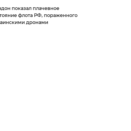
дон показал плачевное
тояние флота РФ, пораженного
раинскими дронами