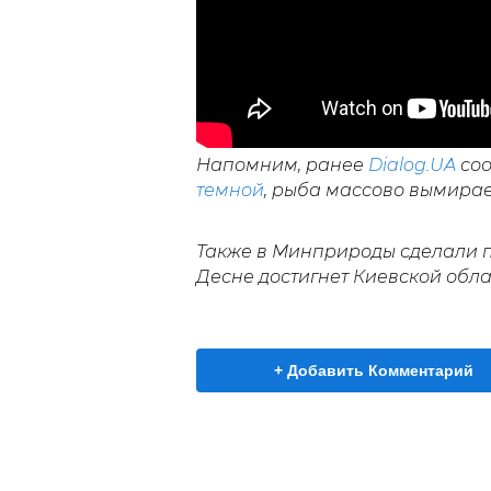
Напомним, ранее
Dialog.UA
соо
темной
, рыба массово вымирае
Также в Минприроды сделали п
Десне достигнет Киевской обла
+ Добавить Комментарий