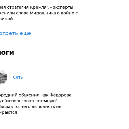
вая стратегия Кремля", – эксперты
яснили слова Мирошника о войне с
аиной
отреть ещё
логи
Сеть
ородний объяснил, как Федорова
ут "использовать втемную",
бещав то, чего выполнять не
ираются