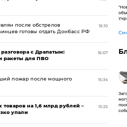
"Но
объ
Укр
влян после обстрелов
16:10
аинцев готовы отдать Донбасс РФ
См
Б
 разговора с Драпатым:
16:07
и ракеты для ПВО
йший пожар после мощного
15:34
Заг
мог
поо
х товаров на 1,6 млрд рублей –
15:25
соб
езко упали