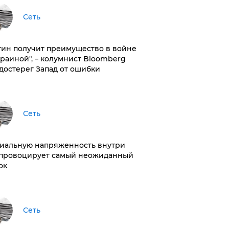
Сеть
тин получит преимущество в войне
краиной", – колумнист Bloomberg
достерег Запад от ошибки
Сеть
иальную напряженность внутри
провоцирует самый неожиданный
ок
Сеть