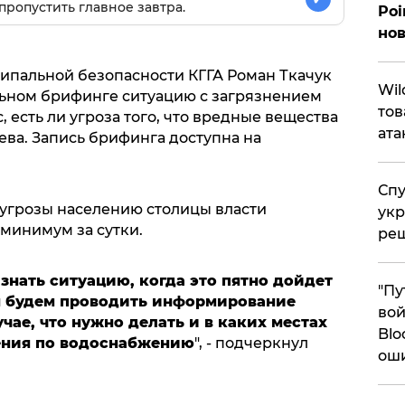
пропустить главное завтра.
Poi
нов
ипальной безопасности КГГА Роман Ткачук
​Wi
ьном брифинге ситуацию с загрязнением
тов
, есть ли угроза того, что вредные вещества
ата
ева. Запись брифинга доступна на
Спу
 угрозы населению столицы власти
укр
минимум за сутки.
ре
знать ситуацию, когда это пятно дойдет
"Пу
ы будем проводить информирование
вой
чае, что нужно делать и в каких местах
Blo
ения по водоснабжению
", - подчеркнул
ош