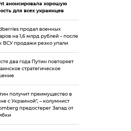
nt анонсировала хорошую
ость для всех украинцев
ldberries продал военных
аров на 1,6 млрд рублей – после
к ВСУ продажи резко упали
стя два года Путин повторяет
аинское стратегическое
шение
тин получит преимущество в
не с Украиной", – колумнист
omberg предостерег Запад от
ибки