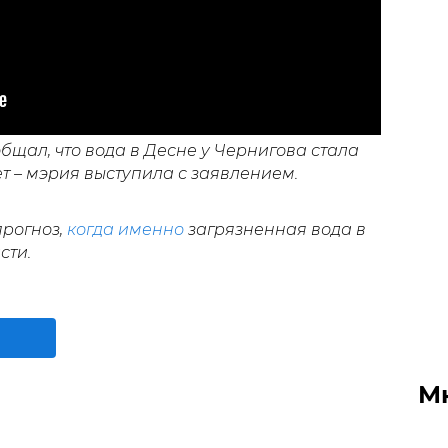
бщал, что вода в Десне у Чернигова стала
т – мэрия выступила с заявлением.
рогноз,
когда именно
загрязненная вода в
сти.
М