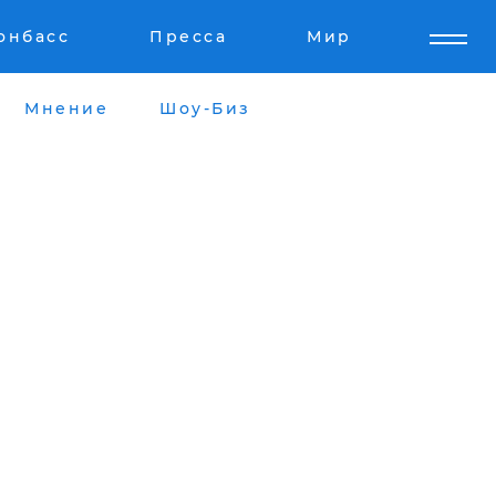
онбасс
Пресса
Мир
Мнение
Шоу-Биз