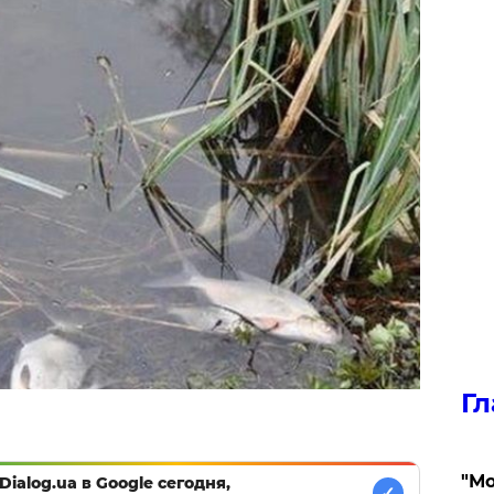
Гл
"Мо
Dialog.ua в Google сегодня,
✓