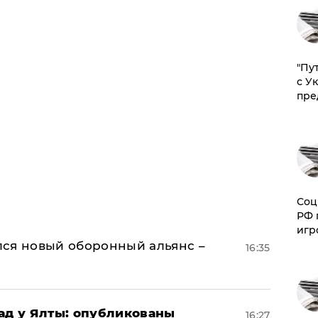
"Пу
с У
пре
Соц
РФ 
игр
ся новый оборонный альянс –
16:35
рад у Ялты: опубликованы
16:27