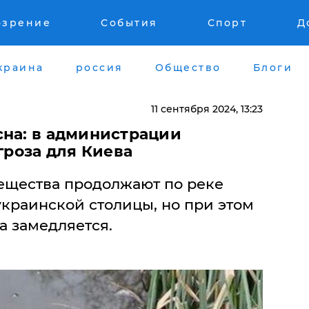
озрение
События
Спорт
Д
краина
россия
Общество
Блоги
11 сентября 2024, 13:23
сна: в администрации
гроза для Киева
ещества продолжают по реке
украинской столицы, но при этом
а замедляется.