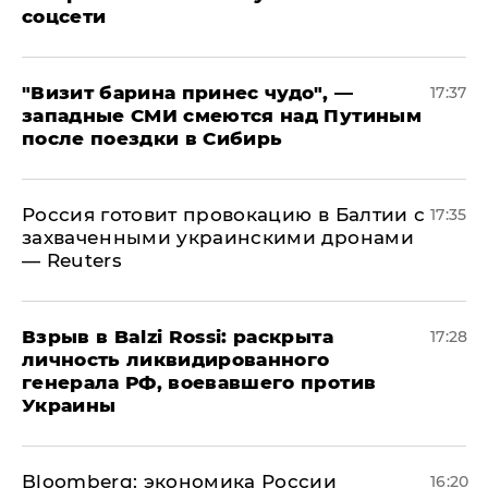
соцсети
"Визит барина принес чудо", —
17:37
западные СМИ смеются над Путиным
после поездки в Сибирь
​Россия готовит провокацию в Балтии с
17:35
захваченными украинскими дронами
— Reuters
​Взрыв в Balzi Rossi: раскрыта
17:28
личность ликвидированного
генерала РФ, воевавшего против
Украины
Bloomberg: экономика России
16:20