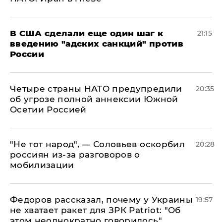
В США сделали еще один шаг к
21:15
введению "адских санкций" против
России
Четыре страны НАТО предупредили
20:35
об угрозе полной аннексии Южной
Осетии Россией
​"Не тот народ", — Соловьев оскорбил
20:28
россиян из-за разговоров о
мобилизации
Федоров рассказал, почему у Украины
19:57
не хватает ракет для ЗРК Patriot: "Об
этом неоднократно говорилось"