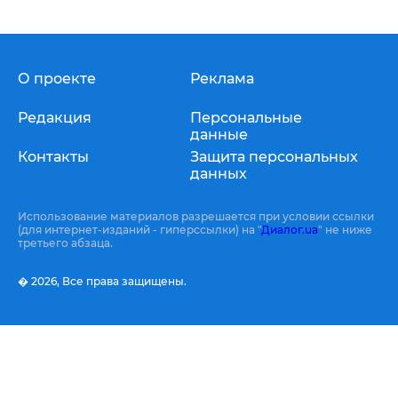
О проекте
Реклама
Редакция
Персональные
данные
Контакты
Защита персональных
данных
Использование материалов разрешается при условии ссылки
(для интернет-изданий - гиперссылки) на "
Диалог.ua
" не ниже
третьего абзаца.
� 2026,
Все права защищены.