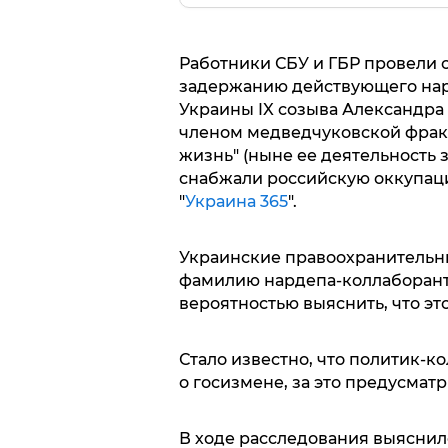
Работники СБУ и ГБР провели 
задержанию действующего нар
Украины IX созыва Александра
членом медведчуковской фрак
жизнь" (ныне ее деятельность 
снабжали российскую оккупаци
"
Украина 365
".
Украинские правоохранительны
фамилию нардепа-коллаборанта
вероятностью выяснить, что э
Стало известно, что политик-к
о госизмене, за это предусмат
В ходе расследования выяснило