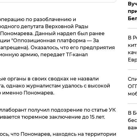
Вуч
при
Бе
операцию по разоблачению и
одного депутата Верховной Рады
 Пономарева. Данный нардеп был ранее
В Р
ции "Оппозиционная платформа — За
кит
запрещена). Оказалось, что его предприятия
кач
онную армию, передает ТГ-канал
Евр
е органы в своих сводках не назвали
Спи
, однако журналистам удалось с высокой
ОГП
то именно Пономарев.
моб
оллаборант получил подозрение по статье УК
В Б
ривается тюремное заключение до 15 лет.
бес
важ
сь, что Пономарев, находясь на территории