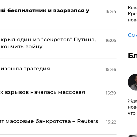
Ков
ый беспилотник и взорвался у
16:44
Кре
нов
См
крыл один из "секретов" Путина,
16:05
акончить войну
Б
оизошла трагедия
15:46
х взрывов началась массовая
15:39
Жда
нов
что
ят массовые банкротства – Reuters
15:22