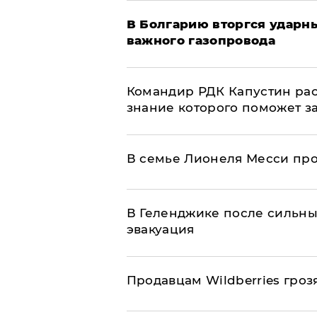
В Болгарию вторгся ударн
важного газопровода
Командир РДК Капустин рас
знание которого поможет з
В семье Лионеля Месси пр
В Геленджике после сильны
эвакуация
Продавцам Wildberries гроз