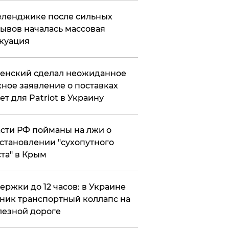
еленджике после сильных
ывов началась массовая
куация
енский сделал неожиданное
ное заявление о поставках
ет для Patriot в Украину
сти РФ пойманы на лжи о
становлении "сухопутного
та" в Крым
ержки до 12 часов: в Украине
ник транспортный коллапс на
езной дороге