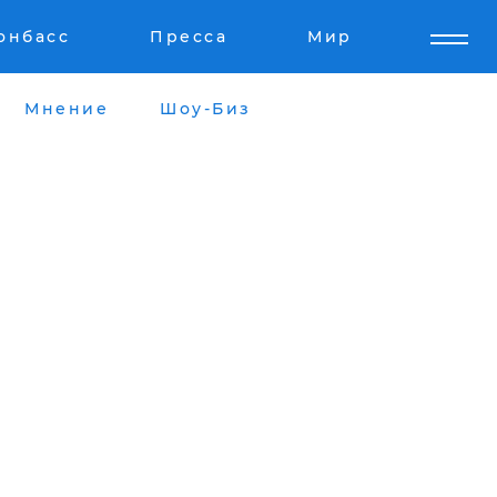
онбасс
Пресса
Мир
Мнение
Шоу-Биз