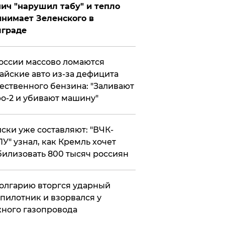
ич "нарушил табу" и тепло
нимает Зеленского в
лграде
оссии массово ломаются
айские авто из-за дефицита
ественного бензина: "Заливают
о-2 и убивают машину"
ски уже составляют: "ВЧК-
У" узнал, как Кремль хочет
илизовать 800 тысяч россиян
олгарию вторгся ударный
пилотник и взорвался у
ного газопровода