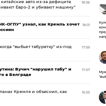
китайские авто из-за дефицита
18:36
ливают Евро-2 и убивают машину"
Куле
ЧК-ОГПУ" узнал, как Кремль хочет
18:01
кон
оссиян
пре
нап
когда "выбьет табуретку" из-под
17:59
утина: Вучич "нарушил табу" и
17:07
Муж
го в Белграде
"вы
ланах Кремля и объяснил, как
16:55