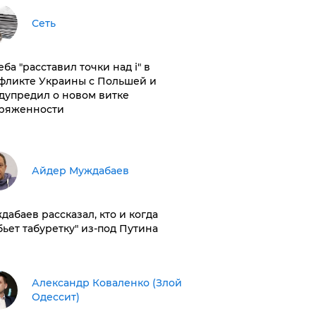
Сеть
ба "расставил точки над і" в
фликте Украины с Польшей и
дупредил о новом витке
ряженности
Айдер Муждабаев
дабаев рассказал, кто и когда
бьет табуретку" из-под Путина
Александр Коваленко (Злой
Одессит)