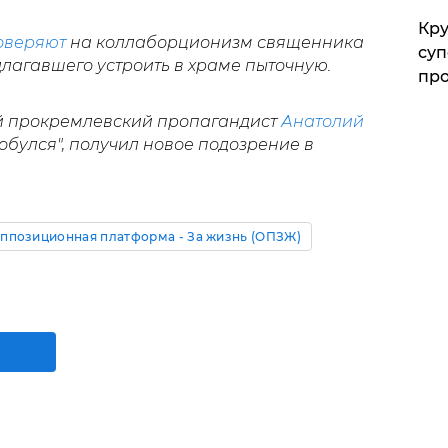
Кр
оверяют
на коллаборционизм священника
суп
лагавшего устроить в храме пыточную.
про
ый прокремлевский пропагандист
Анатолий
обулся", получил новое подозрение в
ппозиционная платформа - За жизнь (ОПЗЖ)