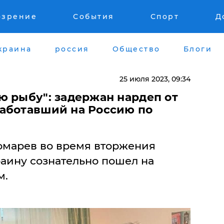
озрение
События
Спорт
Д
краина
россия
Общество
Блоги
25 июля 2023, 09:34
ю рыбу": задержан нардеп от
аботавший на Россию по
омарев во время вторжения
раину сознательно пошел на
м.